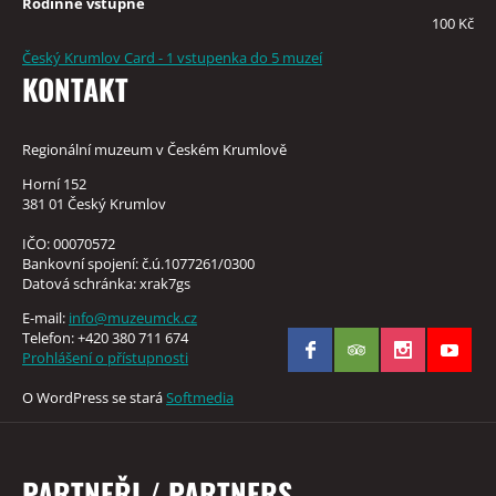
Rodinné vstupné
100 Kč
Český Krumlov Card - 1 vstupenka do 5 muzeí
KONTAKT
Regionální muzeum v Českém Krumlově
Horní 152
381 01 Český Krumlov
IČO: 00070572
Bankovní spojení: č.ú.1077261/0300
Datová schránka: xrak7gs
E-mail:
info@muzeumck.cz
Telefon: +420 380 711 674
Prohlášení o přístupnosti
O WordPress se stará
Softmedia
PARTNEŘI / PARTNERS