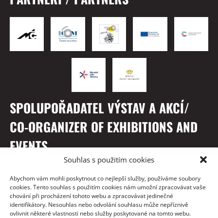
SPOLUPOŘADATEL VÝSTAV A AKCÍ/
CO-ORGANIZER OF EXHIBITIONS AND
EVENTS
Souhlas s použitím cookies
Abychom vám mohli poskytnout co nejlepší služby, používáme soubory
cookies. Tento souhlas s použitím cookies nám umožní zpracovávat vaše
chování při procházení tohoto webu a zpracovávat jedinečné
identifikátory. Nesouhlas nebo odvolání souhlasu může nepříznivě
ovlivnit některé vlastnosti nebo služby poskytované na tomto webu.