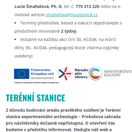
Lucie Šmahelová, Ph. D,
tel. č.
775 313 225
nebo na e-
mailové adrese
smahelova@muzeumck.cz
Termíny přednášek, besed a exkurzí objednávejte s
předstihem minimálně
2 týdny
.
Vstupné na každou akci činí 30,-Kč/žák; na tvůrčí
dílny 30,- Kč/žák, pedagogický dozor zdarma (výjimky
uvedeny)
TERÉNNÍ STANICE
Z důvodu budování areálu pravěkého osídlení je Terénní
stanice experimentální archeologie – Prokešova zahrada
pro návštěvníky dočasně nepřístupná. O otevření Vás
budeme v předstihu informovat. Sledujte náš web a