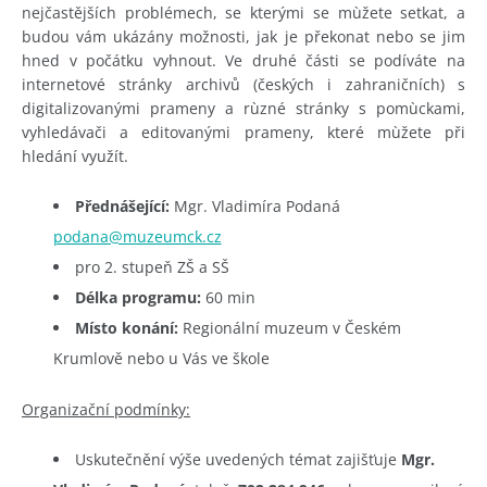
nejčastějších problémech, se kterými se mùžete setkat, a
budou vám ukázány možnosti, jak je překonat nebo se jim
hned v počátku vyhnout. Ve druhé části se podíváte na
internetové stránky archivů (českých i zahraničních) s
digitalizovanými prameny a rùzné stránky s pomùckami,
vyhledávači a editovanými prameny, které mùžete při
hledání využít.
Přednášející:
Mgr. Vladimíra Podaná
podana@muzeumck.cz
pro 2. stupeň ZŠ a SŠ
Délka programu:
60 min
Místo konání:
Regionální muzeum v Českém
Krumlově nebo u Vás ve škole
Organizační podmínky:
Uskutečnění výše uvedených témat zajišťuje
Mgr.