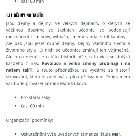
čas: 60 min
1.11 DĚJINY NA TALÍŘI
Jsou dějiny a dějiny. Ve velkých dějinách, o kterých se
většinou dozvíme ze školních učebnic, se podepisují
mezinárodní smlouvy, vyhlašují memoranda, střílí kanóny….
Ale pak jsou ještě druhé dějiny. Dějiny všedního života a
životního stylu. O nich se učebnice zmiňují jen výjimečně.
Ale o co méně se o této historii píše, o to více se dotýká
každého z nás.
Revoluce a velké změny probíhají i na
našem talíři.
S touto přednáškou se vydáme za historií
stravování, která je zajímavá a plná překvapení. Programem
vás bude provázet Jarmila Mandžuková.
Pro starší žáky
čas: 60 min
Organizační podmínky:
Uskutečnění výše uvedených témat zajišťuje
Mgr.