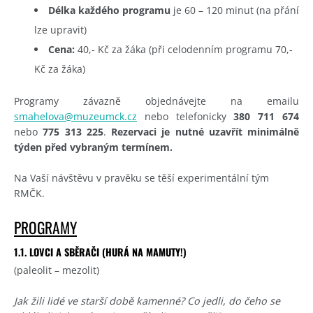
Délka každého programu
je 60 – 120 minut (na přání
lze upravit)
Cena:
40,- Kč za žáka (při celodenním programu 70,-
Kč za žáka)
Programy závazně objednávejte na emailu
smahelova@muzeumck.cz
nebo telefonicky
380 711 674
nebo
775 313 225
.
Rezervaci je nutné uzavřít minimálně
týden před vybraným termínem.
Na Vaší návštěvu v pravěku se těší experimentální tým
RMČK.
PROGRAMY
1.1. LOVCI A SBĚRAČI (HURÁ NA MAMUTY!)
(paleolit – mezolit)
Jak žili lidé ve starší době kamenné? Co jedli, do čeho se