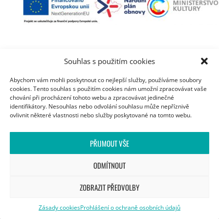
Souhlas s použitím cookies
Abychom vám mohli poskytnout co nejlepší služby, používáme soubory
cookies. Tento souhlas s použitím cookies nám umožní zpracovávat vaše
ZŘIZOVATEL MUZEA
chování při procházení tohoto webu a zpracovávat jedinečné
identifikátory. Nesouhlas nebo odvolání souhlasu může nepříznivě
ovlivnit některé vlastnosti nebo služby poskytované na tomto webu.
PŘIJMOUT VŠE
OTEVÍRACÍ DOBA
ODMÍTNOUT
Úterý - neděle
ZOBRAZIT PŘEDVOLBY
9:00 - 12:00 / 12:30 - 17:00 h
Plné vstupné
Zásady cookies
Prohlášení o ochraně osobních údajů
60 Kč