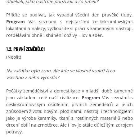
oblékali, jako nástroje používali a co uměli?
Přijďte se podívat, jak vypadal všední den pravěké tlupy.
Program
Vás seznámí s nejstaršími českokrumlovskými
lokalitami a nálezy, vyzkoušíte si práci s kamennými nástroji,
rozdělávání ohně i shánění obživy – lov a sběr.
1.2. PRVNÍ ZEMĚDĚLCI
(Neolit)
Na začátku bylo zrno. Ale kde se vlastně vzalo? A co
všechno z něho vyrostlo?
Počátky zemědělství a domestikace v mladší době kamenné
jsou základem celé naší civilizace.
Program
Vás seznámí s
českokrumlovským osídlením prvních zemědělců a jejich
způsobem života; novými plodinami, nástroji i technologiemi
jako je výroba keramiky, tkaní z rostlinných materiálů nebo
drcení obilí na zrnotěrce. Ale i lov je stále důležitým zdrojem
potravy.