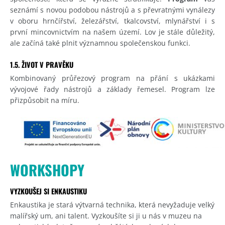
seznámí s novou podobou nástrojů a s převratnými vynálezy
v oboru hrnčířství, železářství, tkalcovství, mlynářství i s
první mincovnictvím na našem území. Lov je stále důležitý,
ale začíná také plnit významnou společenskou funkci.
1.5. ŽIVOT V PRAVĚKU
Kombinovaný průřezový program na přání s ukázkami
vývojové řady nástrojů a základy řemesel. Program lze
přizpůsobit na míru.
WORKSHOPY
VYZKOUŠEJ SI ENKAUSTIKU
Enkaustika je stará výtvarná technika, která nevyžaduje velký
malířský um, ani talent. Vyzkoušíte si ji u nás v muzeu na