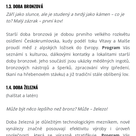
1.3. DOBA BRONZOVÁ
Září jako slunce, ale je studený a tvrdý jako kámen – co je
to? Malý zázrak – první kov!
Starší doba bronzová je dobou prvního velkého rozkvětu
osídlení Českokrumlovska, kudy podél toku Vltavy a Malše
proudí měď z alpských ložisek do Evropy.
Program
Vás
seznámí s kulturou, dálkovými kontatky a lokalitami starší
doby bronzové. Jeho součástí jsou ukázky měděných ingotů,
bronzových nástrojů a šperků, zpracování vlny (předení,
tkaní na hřebenovém stávku) a již tradiční stále oblíbený lov.
1.4. DOBA ŽELEZNÁ
(halštat a latén)
Může být něco lepšího než bronz? Může – železo!
Doba železná je důležitým technologickým mezníkem, nové
vynálezy značně posouvají efektivitu výroby i úroveň
společnosti, která se výrazně stratifikuje.
Program
Vás