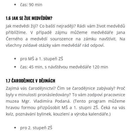
čas: 90 min
1.6 JAK SE ŽIJE MEDVĚDŮM?
Jak medvědi žijí? Co baští nejraději? Rádi vám život medvědů
přiblížíme. V případě zájmu můžeme medvědáře Jana
Černého a medvědí sourozence na zámku navštívit. Na
všechny zvídavé otázky vám medvědář rád odpoví.
pro MŠ a 1. stupeň ZŠ
čas: 45 min, s návštěvou medvědáře 120 min
1.7 ČARODĚJNICE V DĚJINÁCH
Zajímá vás čarodějnictví? Čím se čarodějnice zabývaly? Proč
byly v minulosti pronásledovány? To vám zodpoví pracovnice
muzea Mgr. Vladimíra Podaná. (Tento program můžeme
hravou formou přizpůsobit MŠ a 1. stupni ZŠ. Čeká na vás
kvíz, poznávání bylinek, kouzlení a výroba kalendáře.)
pro 2. stupeň ZŠ