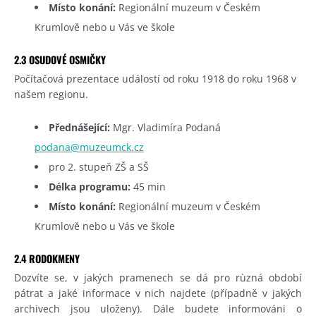
Místo konání:
Regionální muzeum v Českém
Krumlově nebo u Vás ve škole
2.3 OSUDOVÉ OSMIČKY
Počítačová prezentace událostí od roku 1918 do roku 1968 v
našem regionu.
Přednášející:
Mgr. Vladimíra Podaná
podana@muzeumck.cz
pro 2. stupeň ZŠ a SŠ
Délka programu:
45 min
Místo konání:
Regionální muzeum v Českém
Krumlově nebo u Vás ve škole
2.4 RODOKMENY
Dozvíte se, v jakých pramenech se dá pro rùzná období
pátrat a jaké informace v nich najdete (případně v jakých
archivech jsou uloženy). Dále budete informováni o