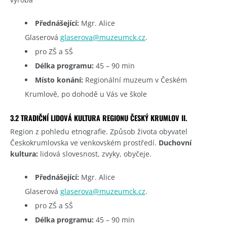
Přednášející:
Mgr. Alice
Glaserová
glaserova@muzeumck.cz
.
pro ZŠ a SŠ
Délka programu:
45 – 90 min
Místo konání:
Regionální muzeum v Českém
Krumlově, po dohodě u Vás ve škole
3.2 TRADIČNÍ LIDOVÁ KULTURA REGIONU ČESKÝ KRUMLOV II.
Region z pohledu etnografie. Způsob života obyvatel
Českokrumlovska ve venkovském prostředí.
Duchovní
kultura:
lidová slovesnost, zvyky, obyčeje.
Přednášející:
Mgr. Alice
Glaserová
glaserova@muzeumck.cz
.
pro ZŠ a SŠ
Délka programu:
45 – 90 min