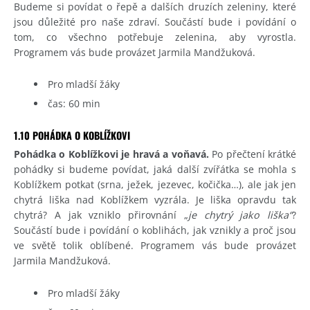
Budeme si povídat o řepě a dalších druzích zeleniny, které
jsou důležité pro naše zdraví. Součástí bude i povídání o
tom, co všechno potřebuje zelenina, aby vyrostla.
Programem vás bude provázet Jarmila Mandžuková.
Pro mladší žáky
čas: 60 min
1.10 POHÁDKA O KOBLÍŽKOVI
Pohádka o Koblížkovi je hravá a voňavá.
Po přečtení krátké
pohádky si budeme povídat, jaká další zvířátka se mohla s
Koblížkem potkat (srna, ježek, jezevec, kočička…), ale jak jen
chytrá liška nad Koblížkem vyzrála. Je liška opravdu tak
chytrá? A jak vzniklo přirovnání „
je chytrý jako liška“
?
Součástí bude i povídání o koblihách, jak vznikly a proč jsou
ve světě tolik oblíbené. Programem vás bude provázet
Jarmila Mandžuková.
Pro mladší žáky