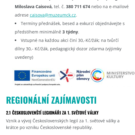
Miloslava Caisová,
tel. č.
380 711 674
nebo na e-mailové
adrese
caisova@muzeumck.cz
.
Termíny přednášek, besed a exkurzí objednávejte s
předstihem minimálně
3 týdny
.
Vstupné na každou akci činí 30,-Kč/žák; na tvůrčí
dílny 30,- Kč/žák, pedagogický dozor zdarma (výjimky
uvedeny)
REGIONÁLNÍ ZAJÍMAVOSTI
2.1 ČESKOSLOVENŠTÍ LEGIONÁŘI ZA 1. SVĚTOVÉ VÁLKY
Vznik a vývoj Československých legií za 1. světové války a
krátce po vzniku Československé republiky.