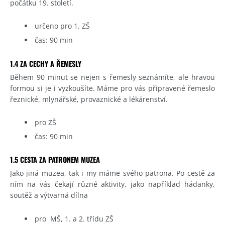
počátku 19. století.
určeno pro 1. ZŠ
čas: 90 min
1.4 ZA CECHY A ŘEMESLY
Během 90 minut se nejen s řemesly seznámíte, ale hravou
formou si je i vyzkoušíte. Máme pro vás připravené řemeslo
řeznické, mlynářské, provaznické a lékárenství.
pro ZŠ
čas: 90 min
1.5 CESTA ZA PATRONEM MUZEA
Jako jiná muzea, tak i my máme svého patrona. Po cestě za
ním na vás čekají různé aktivity, jako například hádanky,
soutěž a výtvarná dílna
pro MŠ, 1. a 2. třídu ZŠ