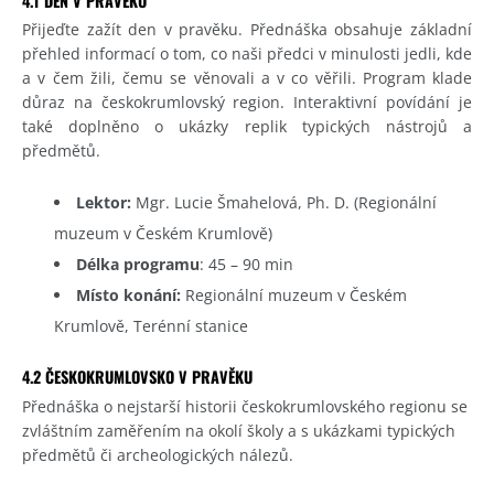
4.1 DEN V PRAVĚKU
Přijeďte zažít den v pravěku. Přednáška obsahuje základní
přehled informací o tom, co naši předci v minulosti jedli, kde
a v čem žili, čemu se věnovali a v co věřili. Program klade
důraz na českokrumlovský region. Interaktivní povídání je
také doplněno o ukázky replik typických nástrojů a
předmětů.
Lektor:
Mgr. Lucie Šmahelová, Ph. D. (Regionální
muzeum v Českém Krumlově)
Délka programu
: 45 – 90 min
Místo konání:
Regionální muzeum v Českém
Krumlově, Terénní stanice
4.2 ČESKOKRUMLOVSKO V PRAVĚKU
Přednáška o nejstarší historii českokrumlovského regionu se
zvláštním zaměřením na okolí školy a s ukázkami typických
předmětů či archeologických nálezů.