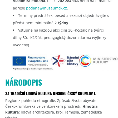
Vladimíra Podaná,
tel. č.
702 284 946
nebo na e-mailové
adrese
podana@muzeumck.cz
.
Termíny přednášek, besed a exkurzí objednávejte s
předstihem minimálně
2 týdny
.
Vstupné na každou akci činí 30,-Kč/žák; na tvůrčí
dílny 30,- Kč/žák, pedagogický dozor zdarma (výjimky
uvedeny)
NÁRODOPIS
3.1 TRADIČNÍ LIDOVÁ KULTURA REGIONU ČESKÝ KRUMLOV I.
Region z pohledu etnografie. Způsob života obyvatel
Českokrumlovska ve venkovském prostředí.
Hmotná
kultura:
lidová architektura, kroj, řemesla, zemědělská
výroba