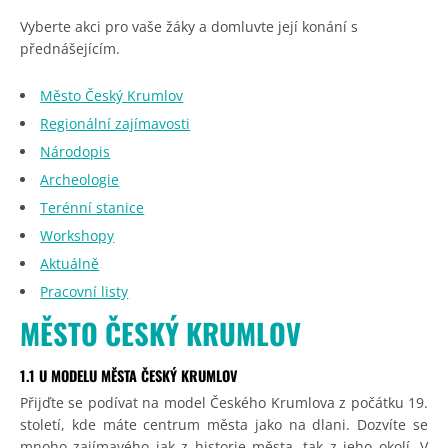
Vyberte akci pro vaše žáky a domluvte její konání s
přednášejícím.
Město Český Krumlov
Regionální zajímavosti
Národopis
Archeologie
Terénní stanice
Workshopy
Aktuálně
Pracovní listy
MĚSTO ČESKÝ KRUMLOV
1.1 U MODELU MĚSTA ČESKÝ KRUMLOV
Přijďte se podívat na model Českého Krumlova z počátku 19.
století, kde máte centrum města jako na dlani. Dozvíte se
mnoho zajímavého jak z historie města, tak z jeho okolí. V