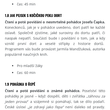
čas: 45 min
1.8 JAK PEJSEK S KOČIČKOU PEKLI DORT
Čtení a poté povídání o nesmrtelné pohádce Josefa Čapka.
Koneckonců, jak je v pohádce uvedeno, dort patří ke každé
oslavě. Společně zjistíme, jaké suroviny do dortu patří, či
naopak nepatří. Součástí bude i povídání o tom, jak a kdy
vznikl první dort a veselé střípky z historie dortů.
Programem vás bude provázet Jarmila Mandžuková, autorka
populárně naučných knih.
Pro mladší žáky
čas: 60 min
1.9 POHÁDKA O ŘEPĚ
Čtení a poté povídání o známé pohádce.
Poselství této
pohádky je jasné – když dospělí, děti i zvířátka „
táhnou za
jeden provaz
“ a vzájemně si pomáhají, tak se dílo podaří.
České úsloví
„je zdravý jako řepa“
není daleko od pravdy.