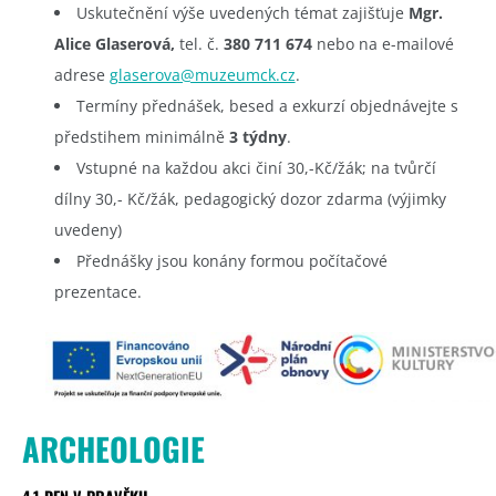
Uskutečnění výše uvedených témat zajišťuje
Mgr.
Alice Glaserová,
tel. č.
380 711 674
nebo na e-mailové
adrese
glaserova@muzeumck.cz
.
Termíny přednášek, besed a exkurzí objednávejte s
předstihem minimálně
3 týdny
.
Vstupné na každou akci činí 30,-Kč/žák; na tvůrčí
dílny 30,- Kč/žák, pedagogický dozor zdarma (výjimky
uvedeny)
Přednášky jsou konány formou počítačové
prezentace.
ARCHEOLOGIE