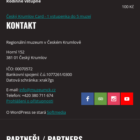
Rodinné vstupné
100 Kč
Český Krumlov Card - 1 vstupenka do 5 muzeí
KONTAKT
Regionální muzeum v Českém Krumlově
Horní 152
381 01 Český Krumlov
IČO: 00070572
Bankovní spojení: č.ú.1077261/0300
Datová schránka: xrak7gs
E-mail:
info@muzeumck.cz
Telefon: +420 380 711 674
Prohlášení o přístupnosti
O WordPress se stará
Softmedia
PARTNEŘI / PARTNERS