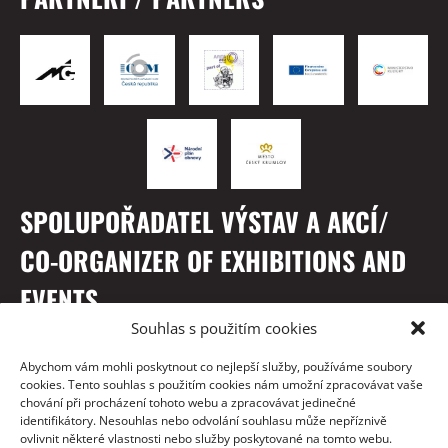
SPOLUPOŘADATEL VÝSTAV A AKCÍ/
CO-ORGANIZER OF EXHIBITIONS AND
EVENTS
Souhlas s použitím cookies
Abychom vám mohli poskytnout co nejlepší služby, používáme soubory
cookies. Tento souhlas s použitím cookies nám umožní zpracovávat vaše
chování při procházení tohoto webu a zpracovávat jedinečné
identifikátory. Nesouhlas nebo odvolání souhlasu může nepříznivě
ovlivnit některé vlastnosti nebo služby poskytované na tomto webu.