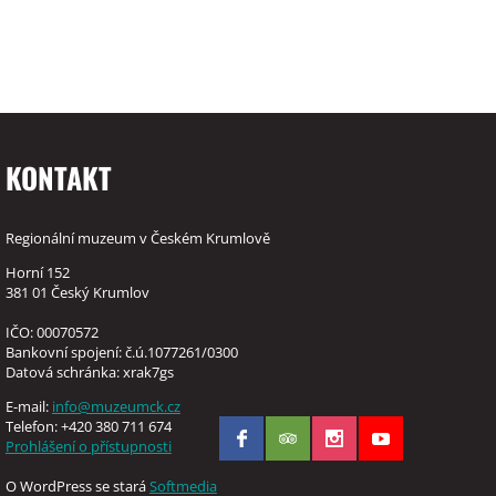
KONTAKT
Regionální muzeum v Českém Krumlově
Horní 152
381 01 Český Krumlov
IČO: 00070572
Bankovní spojení: č.ú.1077261/0300
Datová schránka: xrak7gs
E-mail:
info@muzeumck.cz
Telefon: +420 380 711 674
Prohlášení o přístupnosti
O WordPress se stará
Softmedia