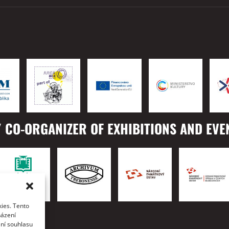
 CO-ORGANIZER OF EXHIBITIONS AND EVE
ies. Tento
TO
házení
ání souhlasu