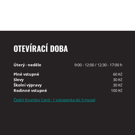
OTEVÍRACÍ DOBA
Úterý - neděle
9:00 - 12:00 / 12:30 - 17:00 h
Plné vstupné
60 Kč
Slevy
30 Kč
Školní výpravy
30 Kč
Rodinné vstupné
100 Kč
Český Krumlov Card - 1 vstupenka do 5 muzeí