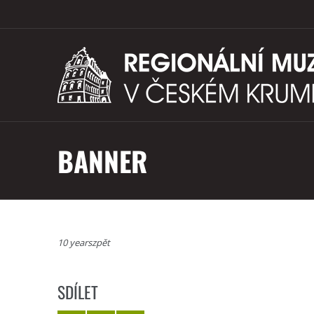
BANNER
10 yearszpět
SDÍLET