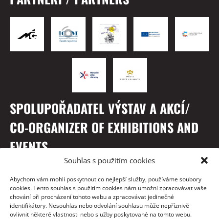
SPOLUPOŘADATEL VÝSTAV A AKCÍ/
CO-ORGANIZER OF EXHIBITIONS AND
EVENTS
Souhlas s použitím cookies
Abychom vám mohli poskytnout co nejlepší služby, používáme soubory
cookies. Tento souhlas s použitím cookies nám umožní zpracovávat vaše
chování při procházení tohoto webu a zpracovávat jedinečné
identifikátory. Nesouhlas nebo odvolání souhlasu může nepříznivě
ovlivnit některé vlastnosti nebo služby poskytované na tomto webu.