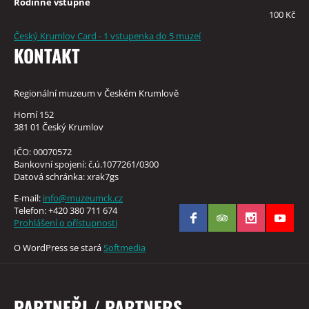
Rodinné vstupné
100 Kč
Český Krumlov Card - 1 vstupenka do 5 muzeí
KONTAKT
Regionální muzeum v Českém Krumlově
Horní 152
381 01 Český Krumlov
IČO: 00070572
Bankovní spojení: č.ú.1077261/0300
Datová schránka: xrak7gs
E-mail:
info@muzeumck.cz
Telefon: +420 380 711 674
Prohlášení o přístupnosti
O WordPress se stará
Softmedia
PARTNEŘI / PARTNERS