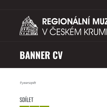
BANNER CV
9 yearszpět
SDÍLET