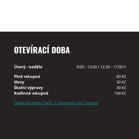
OTEVÍRACÍ DOBA
Úterý - neděle
9:00 - 12:00 / 12:30 - 17:00 h
Plné vstupné
60 Kč
Slevy
30 Kč
Školní výpravy
30 Kč
Rodinné vstupné
100 Kč
Český Krumlov Card - 1 vstupenka do 5 muzeí