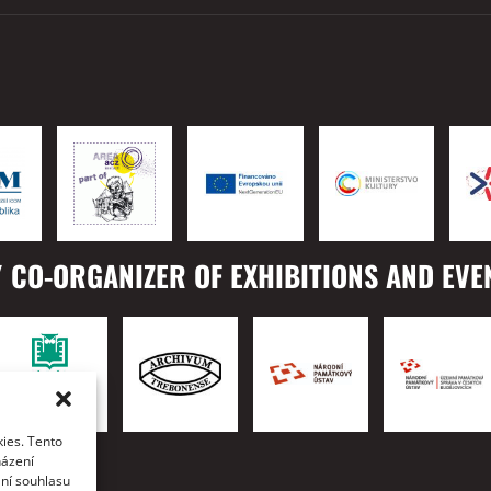
 CO-ORGANIZER OF EXHIBITIONS AND EVE
ies. Tento
TO
házení
ání souhlasu