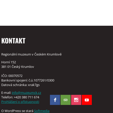
KONTAKT
Regionální muzeum v Českém Krumlově
Horní 152
381 01 Český Krumlov
IČO: 00070572
Bankovní spojení: č.ú.1077261/0300
Datová schránka: xrak7gs
E-mail:
info@muzeumck.cz
Telefon: +420 380 711 674
Prohlášení o přístupnosti
O WordPress se stará
Softmedia