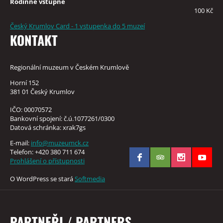
Rodinné vstupné
100 Kč
Český Krumlov Card - 1 vstupenka do 5 muzeí
KONTAKT
Regionální muzeum v Českém Krumlově
Horní 152
381 01 Český Krumlov
IČO: 00070572
Bankovní spojení: č.ú.1077261/0300
Datová schránka: xrak7gs
E-mail:
info@muzeumck.cz
Telefon: +420 380 711 674
Prohlášení o přístupnosti
O WordPress se stará
Softmedia
PARTNEŘI / PARTNERS