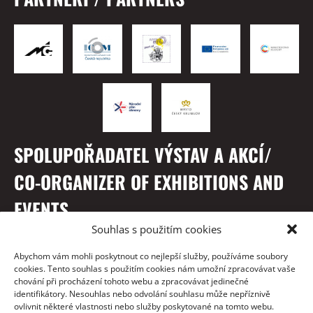
SPOLUPOŘADATEL VÝSTAV A AKCÍ/
CO-ORGANIZER OF EXHIBITIONS AND
EVENTS
Souhlas s použitím cookies
Abychom vám mohli poskytnout co nejlepší služby, používáme soubory
cookies. Tento souhlas s použitím cookies nám umožní zpracovávat vaše
chování při procházení tohoto webu a zpracovávat jedinečné
identifikátory. Nesouhlas nebo odvolání souhlasu může nepříznivě
ovlivnit některé vlastnosti nebo služby poskytované na tomto webu.