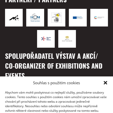
SPOLUPOŘADATEL VÝSTAV A AKCÍ/
CO-ORGANIZER OF EXHIBITIONS AND
EVENTS
Souhlas s použitím cookies
Abychom vám mohli poskytnout co nejlepší služby, používáme soubory
cookies. Tento souhlas s použitím cookies nám umožní zpracovávat vaše
chování při procházení tohoto webu a zpracovávat jedinečné
identifikátory. Nesouhlas nebo odvolání souhlasu může nepříznivě
ovlivnit některé vlastnosti nebo služby poskytované na tomto webu.