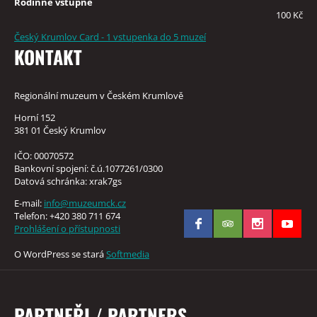
Rodinné vstupné
100 Kč
Český Krumlov Card - 1 vstupenka do 5 muzeí
KONTAKT
Regionální muzeum v Českém Krumlově
Horní 152
381 01 Český Krumlov
IČO: 00070572
Bankovní spojení: č.ú.1077261/0300
Datová schránka: xrak7gs
E-mail:
info@muzeumck.cz
Telefon: +420 380 711 674
Prohlášení o přístupnosti
O WordPress se stará
Softmedia
PARTNEŘI / PARTNERS