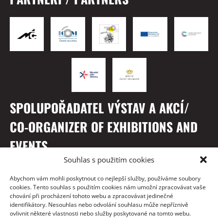
SPOLUPOŘADATEL VÝSTAV A AKCÍ/
CO-ORGANIZER OF EXHIBITIONS AND
EVENTS
Souhlas s použitím cookies
Abychom vám mohli poskytnout co nejlepší služby, používáme soubory
cookies. Tento souhlas s použitím cookies nám umožní zpracovávat vaše
chování při procházení tohoto webu a zpracovávat jedinečné
identifikátory. Nesouhlas nebo odvolání souhlasu může nepříznivě
ovlivnit některé vlastnosti nebo služby poskytované na tomto webu.