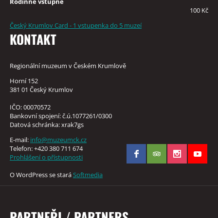
Rodinné vstupné
100 Kč
Český Krumlov Card - 1 vstupenka do 5 muzeí
KONTAKT
Regionální muzeum v Českém Krumlově
Horní 152
381 01 Český Krumlov
IČO: 00070572
Bankovní spojení: č.ú.1077261/0300
Datová schránka: xrak7gs
E-mail:
info@muzeumck.cz
Telefon: +420 380 711 674
Prohlášení o přístupnosti
O WordPress se stará
Softmedia
PARTNEŘI / PARTNERS