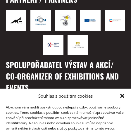
SPOLUPOŘADATEL VÝSTAV A AKCÍ/
CO-ORGANIZER OF EXHIBITIONS AND
EVENTS
Souhlas s použitím cookies
Abychom vám mohli poskytnout co nejlepší služby, používáme soubory
cookies. Tento souhlas s použitím cookies nám umožní zpracovávat vaše
chování při procházení tohoto webu a zpracovávat jedinečné
identifikátory. Nesouhlas nebo odvolání souhlasu může nepříznivě
ovlivnit některé vlastnosti nebo služby poskytované na tomto webu.