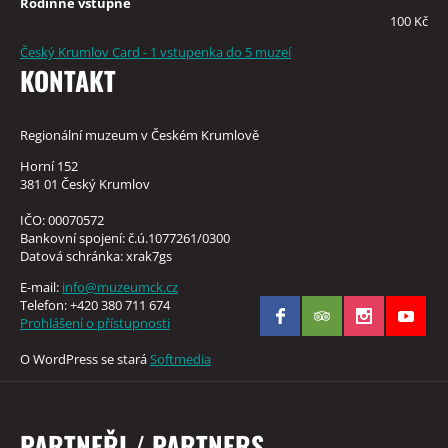
Rodinné vstupné
100 Kč
Český Krumlov Card - 1 vstupenka do 5 muzeí
KONTAKT
Regionální muzeum v Českém Krumlově
Horní 152
381 01 Český Krumlov
IČO: 00070572
Bankovní spojení: č.ú.1077261/0300
Datová schránka: xrak7gs
E-mail:
info@muzeumck.cz
Telefon: +420 380 711 674
Prohlášení o přístupnosti
O WordPress se stará
Softmedia
PARTNEŘI / PARTNERS