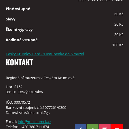
Plné vstupné
60 Kč
Slevy
30 Kč
Školní výpravy
30 Kč
Rodinné vstupné
100 Kč
Český Krumlov Card - 1 vstupenka do 5 muzeí
KONTAKT
Regionální muzeum v Českém Krumlově
Horní 152
381 01 Český Krumlov
IČO: 00070572
Bankovní spojení: č.ú.1077261/0300
Datová schránka: xrak7gs
E-mail:
info@muzeumck.cz
Telefon: +420 380 711 674