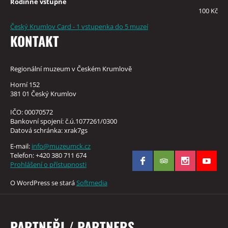
Rodinné vstupné
100 Kč
Český Krumlov Card - 1 vstupenka do 5 muzeí
KONTAKT
Regionální muzeum v Českém Krumlově
Horní 152
381 01 Český Krumlov
IČO: 00070572
Bankovní spojení: č.ú.1077261/0300
Datová schránka: xrak7gs
E-mail:
info@muzeumck.cz
Telefon: +420 380 711 674
Prohlášení o přístupnosti
O WordPress se stará
Softmedia
PARTNEŘI / PARTNERS