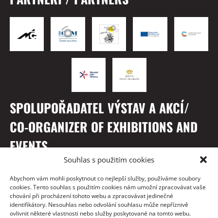
SPOLUPOŘADATEL VÝSTAV A AKCÍ/
CO-ORGANIZER OF EXHIBITIONS AND
EVENTS
Souhlas s použitím cookies
Abychom vám mohli poskytnout co nejlepší služby, používáme soubory
cookies. Tento souhlas s použitím cookies nám umožní zpracovávat vaše
chování při procházení tohoto webu a zpracovávat jedinečné
identifikátory. Nesouhlas nebo odvolání souhlasu může nepříznivě
ovlivnit některé vlastnosti nebo služby poskytované na tomto webu.