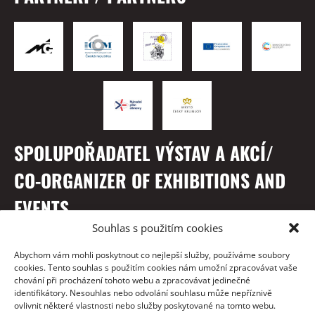
SPOLUPOŘADATEL VÝSTAV A AKCÍ/
CO-ORGANIZER OF EXHIBITIONS AND
EVENTS
Souhlas s použitím cookies
Abychom vám mohli poskytnout co nejlepší služby, používáme soubory
cookies. Tento souhlas s použitím cookies nám umožní zpracovávat vaše
chování při procházení tohoto webu a zpracovávat jedinečné
identifikátory. Nesouhlas nebo odvolání souhlasu může nepříznivě
ovlivnit některé vlastnosti nebo služby poskytované na tomto webu.