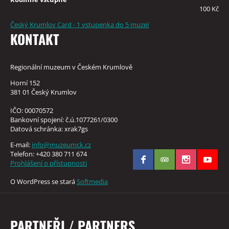
100 Kč
Český Krumlov Card - 1 vstupenka do 5 muzeí
KONTAKT
Regionální muzeum v Českém Krumlově
Horní 152
381 01 Český Krumlov
IČO: 00070572
Bankovní spojení: č.ú.1077261/0300
Datová schránka: xrak7gs
E-mail:
info@muzeumck.cz
Telefon: +420 380 711 674
Prohlášení o přístupnosti
O WordPress se stará
Softmedia
PARTNEŘI / PARTNERS