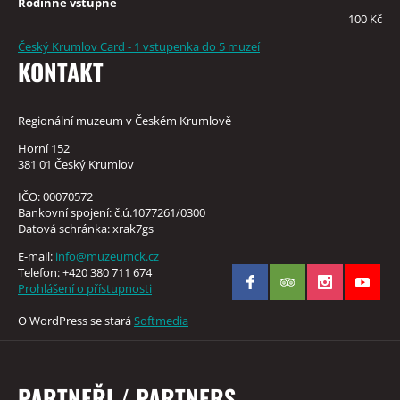
Rodinné vstupné
100 Kč
Český Krumlov Card - 1 vstupenka do 5 muzeí
KONTAKT
Regionální muzeum v Českém Krumlově
Horní 152
381 01 Český Krumlov
IČO: 00070572
Bankovní spojení: č.ú.1077261/0300
Datová schránka: xrak7gs
E-mail:
info@muzeumck.cz
Telefon: +420 380 711 674
Prohlášení o přístupnosti
O WordPress se stará
Softmedia
PARTNEŘI / PARTNERS