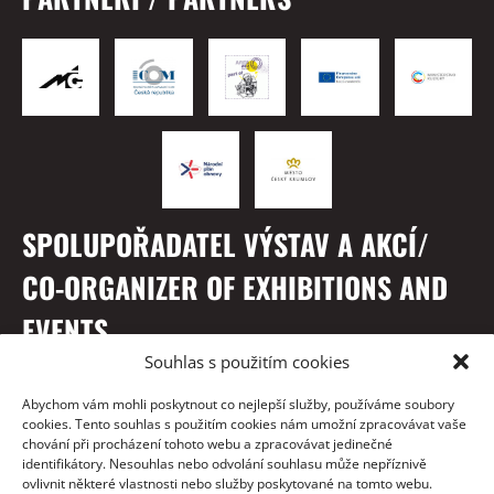
SPOLUPOŘADATEL VÝSTAV A AKCÍ/
CO-ORGANIZER OF EXHIBITIONS AND
EVENTS
Souhlas s použitím cookies
Abychom vám mohli poskytnout co nejlepší služby, používáme soubory
cookies. Tento souhlas s použitím cookies nám umožní zpracovávat vaše
chování při procházení tohoto webu a zpracovávat jedinečné
identifikátory. Nesouhlas nebo odvolání souhlasu může nepříznivě
ovlivnit některé vlastnosti nebo služby poskytované na tomto webu.