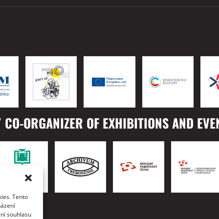
 CO-ORGANIZER OF EXHIBITIONS AND EVE
ies. Tento
TO
házení
ání souhlasu