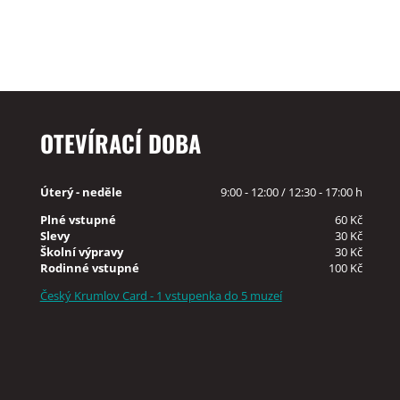
OTEVÍRACÍ DOBA
Úterý - neděle
9:00 - 12:00 / 12:30 - 17:00 h
Plné vstupné
60 Kč
Slevy
30 Kč
Školní výpravy
30 Kč
Rodinné vstupné
100 Kč
Český Krumlov Card - 1 vstupenka do 5 muzeí