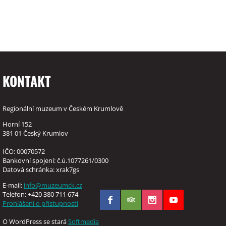
KONTAKT
Regionální muzeum v Českém Krumlově
Horní 152
381 01 Český Krumlov
IČO: 00070572
Bankovní spojení: č.ú.1077261/0300
Datová schránka: xrak7gs
E-mail:
info@muzeumck.cz
Telefon: +420 380 711 674
Prohlášení o přístupnosti
O WordPress se stará
Softmedia