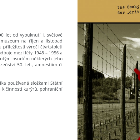
0 let od vypuknutí I. světové
e muzeum na říjen a listopad
říležitosti výročí čtvrtstoletí
dboje mezi léty 1948 – 1956 a
nutým osudům některých jeho
eňství 50. let., amnestiím či
ika používaná složkami Státní
e k činnosti kurýrů, pohraniční