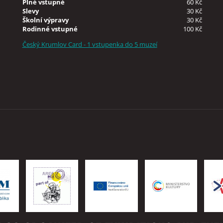
Plné vstupné
60 Kč
Slevy
30 Kč
Školní výpravy
30 Kč
Rodinné vstupné
100 Kč
Český Krumlov Card - 1 vstupenka do 5 muzeí