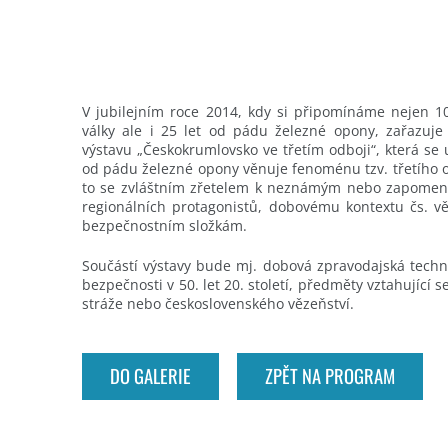
V jubilejním roce 2014, kdy si připomínáme nejen 10
války ale i 25 let od pádu železné opony, zařazuj
výstavu „Českokrumlovsko ve třetím odboji“, která se u p
od pádu železné opony věnuje fenoménu tzv. třetího o
to se zvláštním zřetelem k neznámým nebo zapome
regionálních protagonistů, dobovému kontextu čs. věz
bezpečnostním složkám.
Součástí výstavy bude mj. dobová zpravodajská techn
bezpečnosti v 50. let 20. století, předměty vztahující s
stráže nebo československého vězeňství.
DO GALERIE
ZPĚT NA PROGRAM