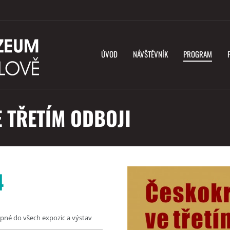
ÚVOD
NÁVŠTĚVNÍK
PROGRAM
 TŘETÍM ODBOJI
4
pné do všech expozic a výstav