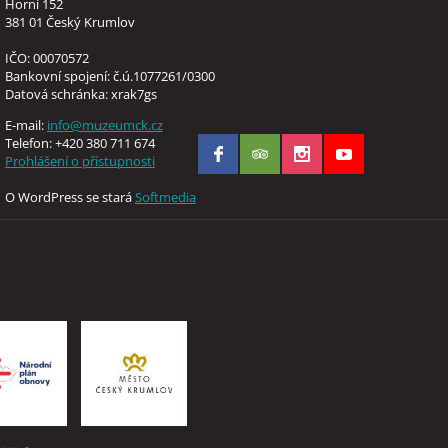
Horní 152
381 01 Český Krumlov
IČO: 00070572
Bankovní spojení: č.ú.1077261/0300
Datová schránka: xrak7gs
E-mail:
info@muzeumck.cz
Telefon: +420 380 711 674
Prohlášení o přístupnosti
O WordPress se stará
Softmedia