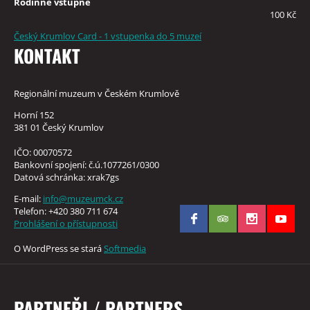
Rodinné vstupné
100 Kč
Český Krumlov Card - 1 vstupenka do 5 muzeí
KONTAKT
Regionální muzeum v Českém Krumlově
Horní 152
381 01 Český Krumlov
IČO: 00070572
Bankovní spojení: č.ú.1077261/0300
Datová schránka: xrak7gs
E-mail:
info@muzeumck.cz
Telefon: +420 380 711 674
Prohlášení o přístupnosti
O WordPress se stará
Softmedia
PARTNEŘI / PARTNERS