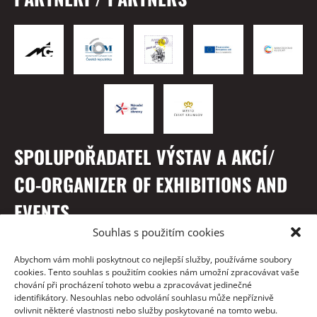
SPOLUPOŘADATEL VÝSTAV A AKCÍ/
CO-ORGANIZER OF EXHIBITIONS AND
EVENTS
Souhlas s použitím cookies
Abychom vám mohli poskytnout co nejlepší služby, používáme soubory
cookies. Tento souhlas s použitím cookies nám umožní zpracovávat vaše
chování při procházení tohoto webu a zpracovávat jedinečné
identifikátory. Nesouhlas nebo odvolání souhlasu může nepříznivě
ovlivnit některé vlastnosti nebo služby poskytované na tomto webu.