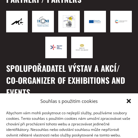
SPOLUPOŘADATEL VÝSTAV A AKCÍ/
CO-ORGANIZER OF EXHIBITIONS AND
EVENTS
Souhlas s použitím cookies
Abychom vám mohli poskytnout co nejlepší služby, používáme soubory
cookies. Tento souhlas s použitím cookies nám umožní zpracovávat vaše
chování při procházení tohoto webu a zpracovávat jedinečné
identifikátory. Nesouhlas nebo odvolání souhlasu může nepříznivě
ovlivnit některé vlastnosti nebo služby poskytované na tomto webu.