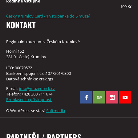
Rodinné vstupné
100 Kč
Český Krumlov Card - 1 vstupenka do 5 muzeí
KONTAKT
Regionální muzeum v Českém Krumlově
Horní 152
381 01 Český Krumlov
IČO: 00070572
Bankovní spojení: č.ú.1077261/0300
Datová schránka: xrak7gs
E-mail:
info@muzeumck.cz
Telefon: +420 380 711 674
Prohlášení o přístupnosti
O WordPress se stará
Softmedia
PARTNEŘI / PARTNERS