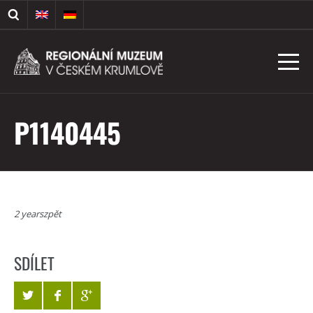
P1140445
2 yearszpět
SDÍLET