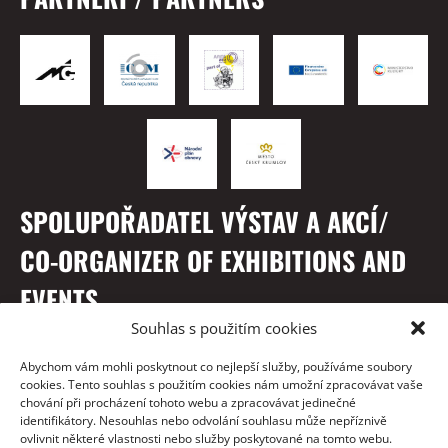
SPOLUPOŘADATEL VÝSTAV A AKCÍ/
CO-ORGANIZER OF EXHIBITIONS AND
EVENTS
Souhlas s použitím cookies
Abychom vám mohli poskytnout co nejlepší služby, používáme soubory
cookies. Tento souhlas s použitím cookies nám umožní zpracovávat vaše
chování při procházení tohoto webu a zpracovávat jedinečné
identifikátory. Nesouhlas nebo odvolání souhlasu může nepříznivě
ovlivnit některé vlastnosti nebo služby poskytované na tomto webu.