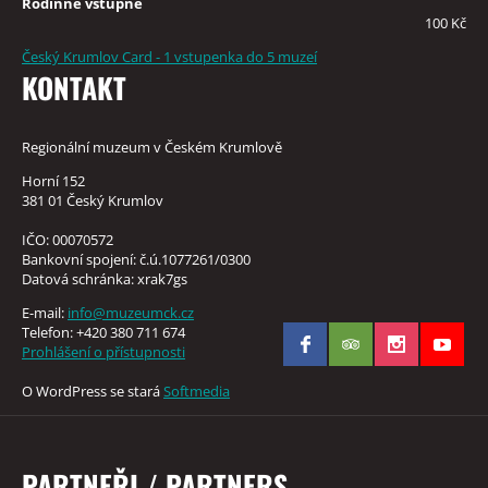
Rodinné vstupné
100 Kč
Český Krumlov Card - 1 vstupenka do 5 muzeí
KONTAKT
Regionální muzeum v Českém Krumlově
Horní 152
381 01 Český Krumlov
IČO: 00070572
Bankovní spojení: č.ú.1077261/0300
Datová schránka: xrak7gs
E-mail:
info@muzeumck.cz
Telefon: +420 380 711 674
Prohlášení o přístupnosti
O WordPress se stará
Softmedia
PARTNEŘI / PARTNERS