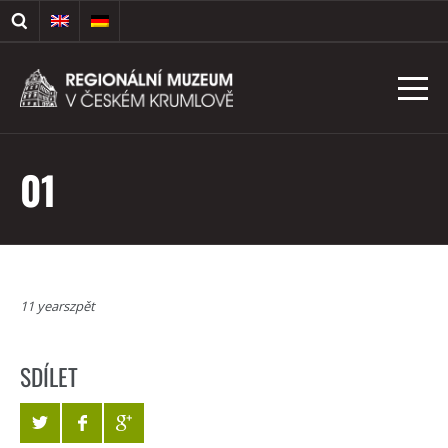
01
11 yearszpět
SDÍLET