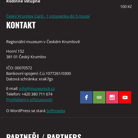
Rodinné vstupné
100 Kč
Český Krumlov Card - 1 vstupenka do 5 muzeí
KONTAKT
Regionální muzeum v Českém Krumlově
Horní 152
381 01 Český Krumlov
IČO: 00070572
Bankovní spojení: č.ú.1077261/0300
Datová schránka: xrak7gs
E-mail:
info@muzeumck.cz
Telefon: +420 380 711 674
Prohlášení o přístupnosti
O WordPress se stará
Softmedia
PARTNEŘI / PARTNERS