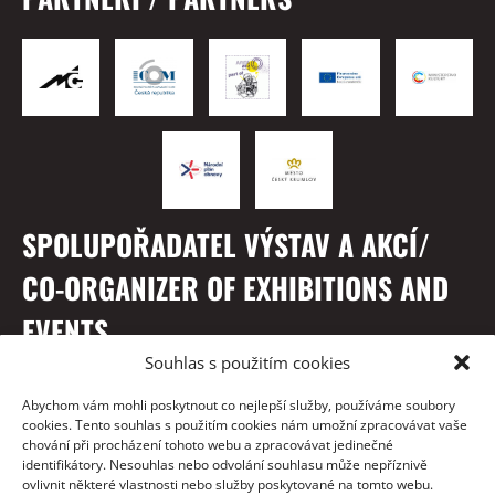
SPOLUPOŘADATEL VÝSTAV A AKCÍ/
CO-ORGANIZER OF EXHIBITIONS AND
EVENTS
Souhlas s použitím cookies
Abychom vám mohli poskytnout co nejlepší služby, používáme soubory
cookies. Tento souhlas s použitím cookies nám umožní zpracovávat vaše
chování při procházení tohoto webu a zpracovávat jedinečné
identifikátory. Nesouhlas nebo odvolání souhlasu může nepříznivě
ovlivnit některé vlastnosti nebo služby poskytované na tomto webu.