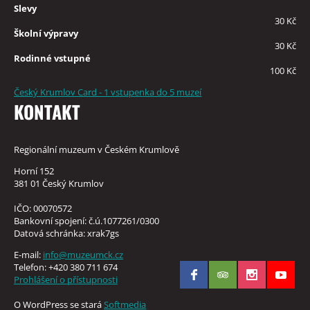
Slevy
30 Kč
Školní výpravy
30 Kč
Rodinné vstupné
100 Kč
Český Krumlov Card - 1 vstupenka do 5 muzeí
KONTAKT
Regionální muzeum v Českém Krumlově
Horní 152
381 01 Český Krumlov
IČO: 00070572
Bankovní spojení: č.ú.1077261/0300
Datová schránka: xrak7gs
E-mail:
info@muzeumck.cz
Telefon: +420 380 711 674
Prohlášení o přístupnosti
O WordPress se stará
Softmedia