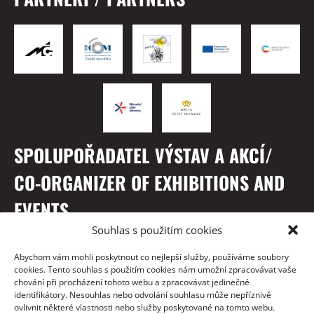
SPOLUPOŘADATEL VÝSTAV A AKCÍ/
CO-ORGANIZER OF EXHIBITIONS AND
EVENTS
Souhlas s použitím cookies
Abychom vám mohli poskytnout co nejlepší služby, používáme soubory
cookies. Tento souhlas s použitím cookies nám umožní zpracovávat vaše
chování při procházení tohoto webu a zpracovávat jedinečné
identifikátory. Nesouhlas nebo odvolání souhlasu může nepříznivě
ovlivnit některé vlastnosti nebo služby poskytované na tomto webu.