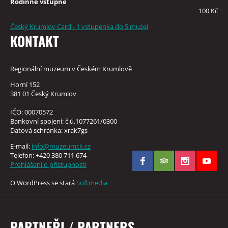
Rodinné vstupné
100 Kč
Český Krumlov Card - 1 vstupenka do 5 muzeí
KONTAKT
Regionální muzeum v Českém Krumlově
Horní 152
381 01 Český Krumlov
IČO: 00070572
Bankovní spojení: č.ú.1077261/0300
Datová schránka: xrak7gs
E-mail:
info@muzeumck.cz
Telefon: +420 380 711 674
Prohlášení o přístupnosti
O WordPress se stará
Softmedia
PARTNEŘI / PARTNERS