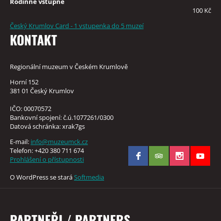
Rodinné vstupné
100 Kč
Český Krumlov Card - 1 vstupenka do 5 muzeí
KONTAKT
Regionální muzeum v Českém Krumlově
Horní 152
381 01 Český Krumlov
IČO: 00070572
Bankovní spojení: č.ú.1077261/0300
Datová schránka: xrak7gs
E-mail:
info@muzeumck.cz
Telefon: +420 380 711 674
Prohlášení o přístupnosti
O WordPress se stará
Softmedia
PARTNEŘI / PARTNERS