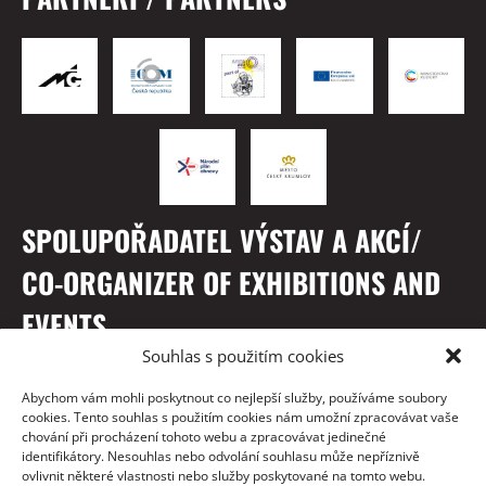
SPOLUPOŘADATEL VÝSTAV A AKCÍ/
CO-ORGANIZER OF EXHIBITIONS AND
EVENTS
Souhlas s použitím cookies
Abychom vám mohli poskytnout co nejlepší služby, používáme soubory
cookies. Tento souhlas s použitím cookies nám umožní zpracovávat vaše
chování při procházení tohoto webu a zpracovávat jedinečné
identifikátory. Nesouhlas nebo odvolání souhlasu může nepříznivě
ovlivnit některé vlastnosti nebo služby poskytované na tomto webu.