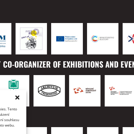
 CO-ORGANIZER OF EXHIBITIONS AND EVE
ies. Tento
TO
házení
ání souhlasu
mto webu.