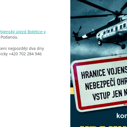
ojenský újezd Boletice v
u Podanou.
šení nejpozději dva dny
icky +420 702 284 946