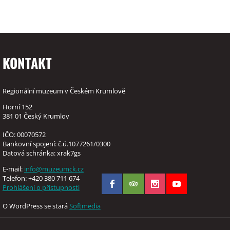
KONTAKT
Regionální muzeum v Českém Krumlově
Horní 152
381 01 Český Krumlov
IČO: 00070572
Bankovní spojení: č.ú.1077261/0300
Datová schránka: xrak7gs
E-mail:
info@muzeumck.cz
Telefon: +420 380 711 674
Prohlášení o přístupnosti
O WordPress se stará
Softmedia