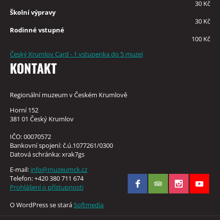
30 Kč
Školní výpravy
30 Kč
Rodinné vstupné
100 Kč
Český Krumlov Card - 1 vstupenka do 5 muzeí
KONTAKT
Regionální muzeum v Českém Krumlově
Horní 152
381 01 Český Krumlov
IČO: 00070572
Bankovní spojení: č.ú.1077261/0300
Datová schránka: xrak7gs
E-mail:
info@muzeumck.cz
Telefon: +420 380 711 674
Prohlášení o přístupnosti
O WordPress se stará
Softmedia