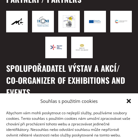
SPOLUPOŘADATEL VÝSTAV A AKCÍ/
CO-ORGANIZER OF EXHIBITIONS AND
EVENTS
Souhlas s použitím cookies
Abychom vám mohli poskytnout co nejlepší služby, používáme soubory
cookies. Tento souhlas s použitím cookies nám umožní zpracovávat vaše
chování při procházení tohoto webu a zpracovávat jedinečné
identifikátory. Nesouhlas nebo odvolání souhlasu může nepříznivě
ovlivnit některé vlastnosti nebo služby poskytované na tomto webu.