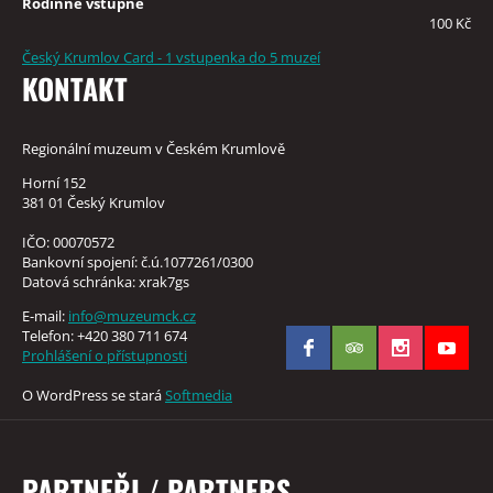
Rodinné vstupné
100 Kč
Český Krumlov Card - 1 vstupenka do 5 muzeí
KONTAKT
Regionální muzeum v Českém Krumlově
Horní 152
381 01 Český Krumlov
IČO: 00070572
Bankovní spojení: č.ú.1077261/0300
Datová schránka: xrak7gs
E-mail:
info@muzeumck.cz
Telefon: +420 380 711 674
Prohlášení o přístupnosti
O WordPress se stará
Softmedia
PARTNEŘI / PARTNERS