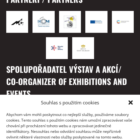
SPOLUPOŘADATEL VÝSTAV A AKCÍ/
CO-ORGANIZER OF EXHIBITIONS AND
EVENTS
Souhlas s použitím cookies
Abychom vám mohli poskytnout co nejlepší služby, používáme soubory
cookies. Tento souhlas s použitím cookies nám umožní zpracovávat vaše
chování při procházení tohoto webu a zpracovávat jedinečné
identifikátory. Nesouhlas nebo odvolání souhlasu může nepříznivě
ovlivnit některé vlastnosti nebo služby poskytované na tomto webu.