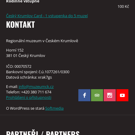
Rodinné vstupné
100 Kč
Český Krumlov Card - 1 vstupenka do 5 muzeí
KONTAKT
Regionální muzeum v Českém Krumlově
Horní 152
381 01 Český Krumlov
IČO: 00070572
Bankovní spojení: č.ú.1077261/0300
Datová schránka: xrak7gs
E-mail:
info@muzeumck.cz
Telefon: +420 380 711 674
Prohlášení o přístupnosti
O WordPress se stará
Softmedia
PARTNEŘI / PARTNERS