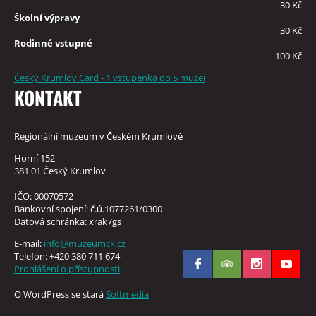
30 Kč
Školní výpravy
30 Kč
Rodinné vstupné
100 Kč
Český Krumlov Card - 1 vstupenka do 5 muzeí
KONTAKT
Regionální muzeum v Českém Krumlově
Horní 152
381 01 Český Krumlov
IČO: 00070572
Bankovní spojení: č.ú.1077261/0300
Datová schránka: xrak7gs
E-mail:
info@muzeumck.cz
Telefon: +420 380 711 674
Prohlášení o přístupnosti
O WordPress se stará
Softmedia