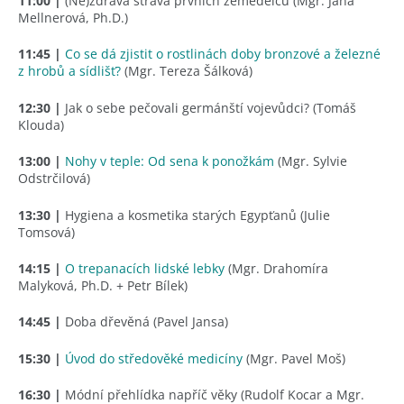
11:00
|
(Ne)zdravá strava prvních zemědělců (Mgr. Jana
Mellnerová, Ph.D.)
11:45 |
Co se dá zjistit o rostlinách doby bronzové a železné
z hrobů a sídlišť?
(Mgr. Tereza Šálková)
12:30 |
Jak o sebe pečovali germánští vojevůdci? (Tomáš
Klouda)
13:00 |
Nohy v teple: Od sena k ponožkám
(Mgr. Sylvie
Odstrčilová)
13:30 |
Hygiena a kosmetika starých Egypťanů (Julie
Tomsová)
14:15 |
O trepanacích lidské lebky
(Mgr. Drahomíra
Malyková, Ph.D. + Petr Bílek)
14:45 |
Doba dřevěná (Pavel Jansa)
15:30 |
Úvod do středověké medicíny
(Mgr. Pavel Moš)
16:30 |
Módní přehlídka napříč věky (Rudolf Kocar a Mgr.