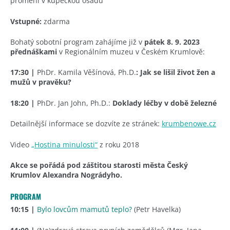
promění v kupeckou osadu
Vstupné:
zdarma
Bohatý sobotní program zahájíme již v
pátek 8. 9. 2023
přednáškami
v Regionálním muzeu v Českém Krumlově:
17:30 |
PhDr. Kamila Věšínová, Ph.D.
: Jak se lišil život žen a
mužů v pravěku?
18:20 |
PhDr. Jan John, Ph.D.:
Doklady léčby v době železné
Detailnější informace se dozvíte ze stránek:
krumbenowe.cz
Video
„Hostina minulosti“
z roku 2018
Akce se pořádá pod záštitou starosti města Český
Krumlov Alexandra Nográdyho.
PROGRAM
10:15
|
Bylo lovcům mamutů teplo?
(Petr Havelka)