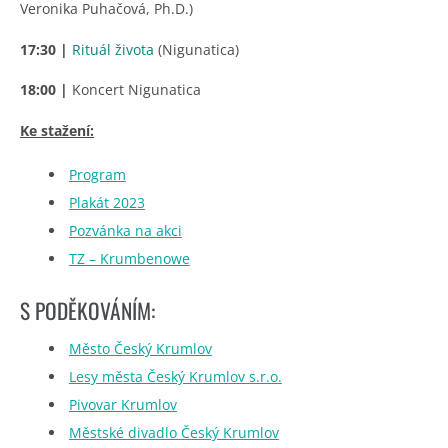
Veronika Puhačová, Ph.D.)
17:30 |
Rituál života
(Nigunatica)
18:00 |
Koncert Nigunatica
Ke stažení:
Program
Plakát 2023
Pozvánka na akci
TZ – Krumbenowe
S PODĚKOVÁNÍM:
Město Český Krumlov
Lesy města Český Krumlov s.r.o.
Pivovar Krumlov
Městské divadlo Český Krumlov