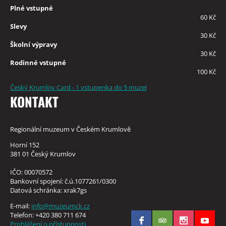
Plné vstupné
60 Kč
Slevy
30 Kč
Školní výpravy
30 Kč
Rodinné vstupné
100 Kč
Český Krumlov Card - 1 vstupenka do 5 muzeí
KONTAKT
Regionální muzeum v Českém Krumlově
Horní 152
381 01 Český Krumlov
IČO: 00070572
Bankovní spojení: č.ú.1077261/0300
Datová schránka: xrak7gs
E-mail:
info@muzeumck.cz
Telefon: +420 380 711 674
Prohlášení o přístupnosti