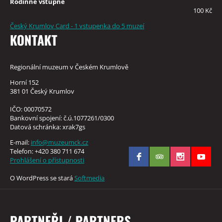
Rodinné vstupné
100 Kč
Český Krumlov Card - 1 vstupenka do 5 muzeí
KONTAKT
Regionální muzeum v Českém Krumlově
Horní 152
381 01 Český Krumlov
IČO: 00070572
Bankovní spojení: č.ú.1077261/0300
Datová schránka: xrak7gs
E-mail:
info@muzeumck.cz
Telefon: +420 380 711 674
Prohlášení o přístupnosti
O WordPress se stará
Softmedia
PARTNEŘI / PARTNERS