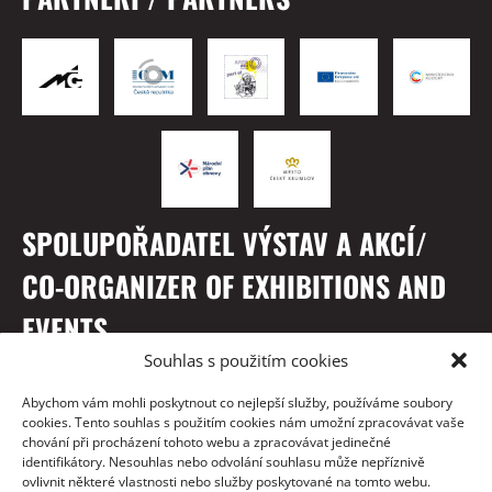
SPOLUPOŘADATEL VÝSTAV A AKCÍ/
CO-ORGANIZER OF EXHIBITIONS AND
EVENTS
Souhlas s použitím cookies
Abychom vám mohli poskytnout co nejlepší služby, používáme soubory
cookies. Tento souhlas s použitím cookies nám umožní zpracovávat vaše
chování při procházení tohoto webu a zpracovávat jedinečné
identifikátory. Nesouhlas nebo odvolání souhlasu může nepříznivě
ovlivnit některé vlastnosti nebo služby poskytované na tomto webu.