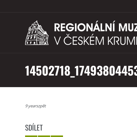
14502718_1749380445
9 yearszpět
SDÍLET