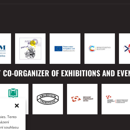
 CO-ORGANIZER OF EXHIBITIONS AND EVE
ies. Tento
TO
házení
ání souhlasu