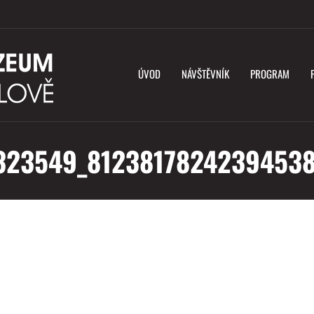
ÚVOD
NÁVŠTĚVNÍK
PROGRAM
323549_81238178242394538