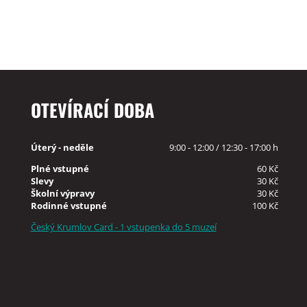
OTEVÍRACÍ DOBA
Úterý - neděle
9:00 - 12:00 / 12:30 - 17:00 h
Plné vstupné
60 Kč
Slevy
30 Kč
Školní výpravy
30 Kč
Rodinné vstupné
100 Kč
Český Krumlov Card - 1 vstupenka do 5 muzeí