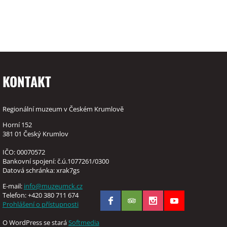
KONTAKT
Regionální muzeum v Českém Krumlově
Horní 152
381 01 Český Krumlov
IČO: 00070572
Bankovní spojení: č.ú.1077261/0300
Datová schránka: xrak7gs
E-mail:
info@muzeumck.cz
Telefon: +420 380 711 674
Prohlášení o přístupnosti
O WordPress se stará
Softmedia