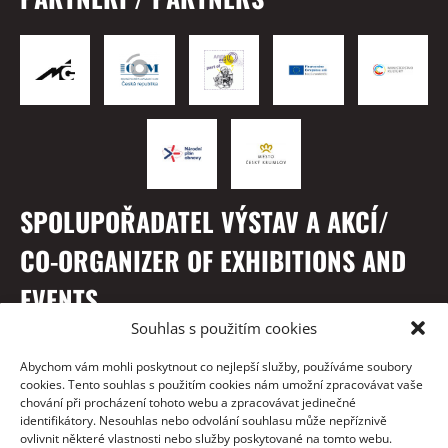
SPOLUPOŘADATEL VÝSTAV A AKCÍ/
CO-ORGANIZER OF EXHIBITIONS AND
EVENTS
Souhlas s použitím cookies
Abychom vám mohli poskytnout co nejlepší služby, používáme soubory
cookies. Tento souhlas s použitím cookies nám umožní zpracovávat vaše
chování při procházení tohoto webu a zpracovávat jedinečné
identifikátory. Nesouhlas nebo odvolání souhlasu může nepříznivě
ovlivnit některé vlastnosti nebo služby poskytované na tomto webu.