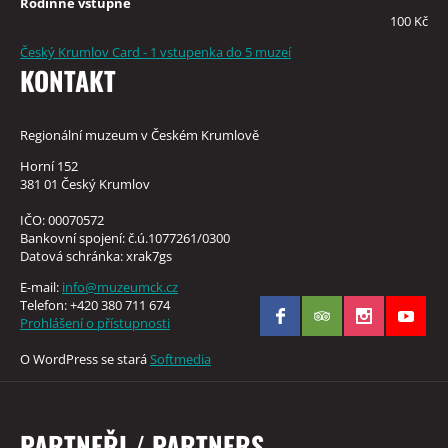
Rodinné vstupné
100 Kč
Český Krumlov Card - 1 vstupenka do 5 muzeí
KONTAKT
Regionální muzeum v Českém Krumlově
Horní 152
381 01 Český Krumlov
IČO: 00070572
Bankovní spojení: č.ú.1077261/0300
Datová schránka: xrak7gs
E-mail:
info@muzeumck.cz
Telefon: +420 380 711 674
Prohlášení o přístupnosti
O WordPress se stará
Softmedia
PARTNEŘI / PARTNERS