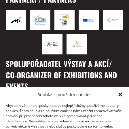
SPOLUPOŘADATEL VÝSTAV A AKCÍ/
CO-ORGANIZER OF EXHIBITIONS AND
EVENTS
Souhlas s použitím cookies
Abychom vám mohli poskytnout co nejlepší služby, používáme soubory
cookies. Tento souhlas s použitím cookies nám umožní zpracovávat vaše
chování při procházení tohoto webu a zpracovávat jedinečné
identifikátory. Nesouhlas nebo odvolání souhlasu může nepříznivě
ovlivnit některé vlastnosti nebo služby poskytované na tomto webu.