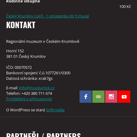
Rodinné vstupné
100 Kč
Český Krumlov Card - 1 vstupenka do 5 muzeí
KONTAKT
Regionální muzeum v Českém Krumlově
Horní 152
381 01 Český Krumlov
IČO: 00070572
Bankovní spojení: č.ú.1077261/0300
Datová schránka: xrak7gs
E-mail:
info@muzeumck.cz
Telefon: +420 380 711 674
Prohlášení o přístupnosti
O WordPress se stará
Softmedia
PARTNEŘI / PARTNERS