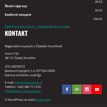
30 Kč
Školní výpravy
30 Kč
Rodinné vstupné
100 Kč
Český Krumlov Card - 1 vstupenka do 5 muzeí
KONTAKT
Regionální muzeum v Českém Krumlově
Horní 152
381 01 Český Krumlov
IČO: 00070572
Bankovní spojení: č.ú.1077261/0300
Datová schránka: xrak7gs
E-mail:
info@muzeumck.cz
Telefon: +420 380 711 674
Prohlášení o přístupnosti
O WordPress se stará
Softmedia