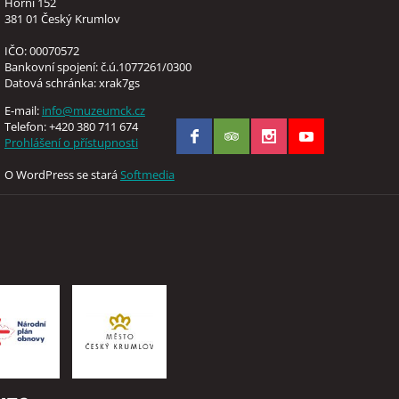
Horní 152
381 01 Český Krumlov
IČO: 00070572
Bankovní spojení: č.ú.1077261/0300
Datová schránka: xrak7gs
E-mail:
info@muzeumck.cz
Telefon: +420 380 711 674
Prohlášení o přístupnosti
O WordPress se stará
Softmedia