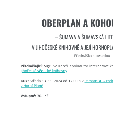
OBERPLAN A KOHOU
– ŠUMAVA A ŠUMAVSKÁ LIT
V JIHOČESKÉ KNIHOVNĚ A JEJÍ HORNOP
Přednáška s besedou
Přednášející:
Mgr. Ivo Kareš, spoluautor internetové k
Jihočeské vědecké knihovny
KDY:
Středa 13. 11. 2024 od 17:00 h v
Památníku – rod
v Horní Plané
Vstupné:
30,- Kč