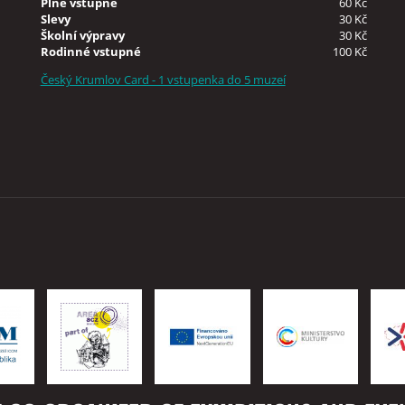
Plné vstupné
60 Kč
Slevy
30 Kč
Školní výpravy
30 Kč
Rodinné vstupné
100 Kč
Český Krumlov Card - 1 vstupenka do 5 muzeí