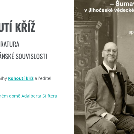
TÍ KŘÍŽ
ERATURA
LÁNSKÉ SOUVISLOSTI
nihy
Kohoutí kříž
a ředitel
ném domě Adalberta Stiftera