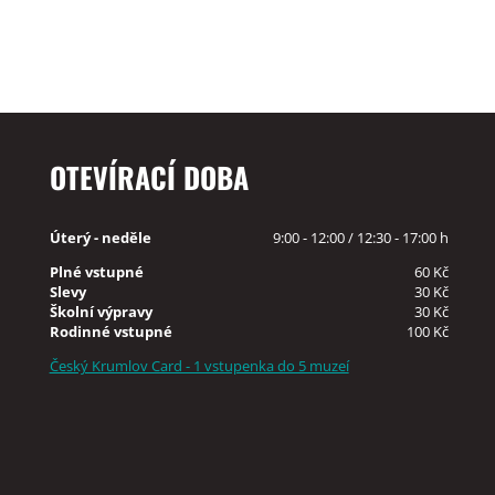
OTEVÍRACÍ DOBA
Úterý - neděle
9:00 - 12:00 / 12:30 - 17:00 h
Plné vstupné
60 Kč
Slevy
30 Kč
Školní výpravy
30 Kč
Rodinné vstupné
100 Kč
Český Krumlov Card - 1 vstupenka do 5 muzeí