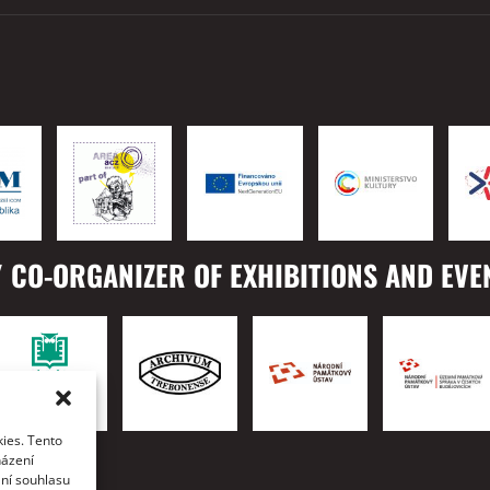
 CO-ORGANIZER OF EXHIBITIONS AND EVE
ies. Tento
TO
házení
ání souhlasu