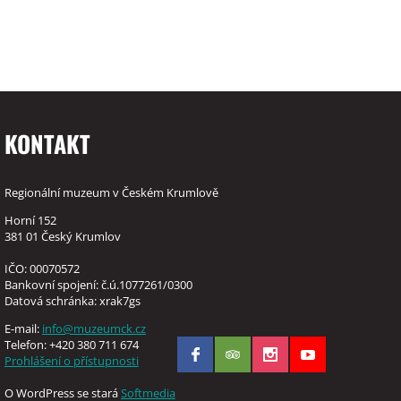
KONTAKT
Regionální muzeum v Českém Krumlově
Horní 152
381 01 Český Krumlov
IČO: 00070572
Bankovní spojení: č.ú.1077261/0300
Datová schránka: xrak7gs
E-mail:
info@muzeumck.cz
Telefon: +420 380 711 674
Prohlášení o přístupnosti
O WordPress se stará
Softmedia