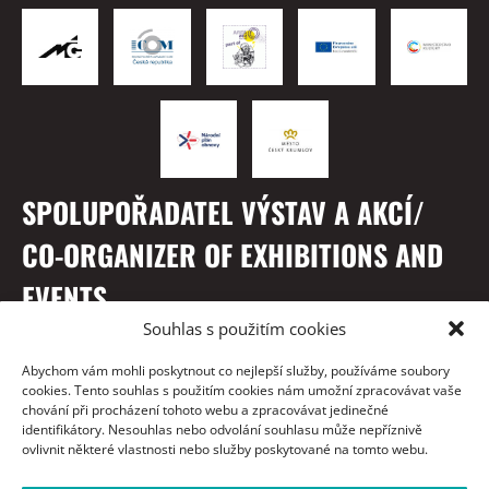
SPOLUPOŘADATEL VÝSTAV A AKCÍ/
CO-ORGANIZER OF EXHIBITIONS AND
EVENTS
Souhlas s použitím cookies
Abychom vám mohli poskytnout co nejlepší služby, používáme soubory
cookies. Tento souhlas s použitím cookies nám umožní zpracovávat vaše
chování při procházení tohoto webu a zpracovávat jedinečné
identifikátory. Nesouhlas nebo odvolání souhlasu může nepříznivě
ovlivnit některé vlastnosti nebo služby poskytované na tomto webu.