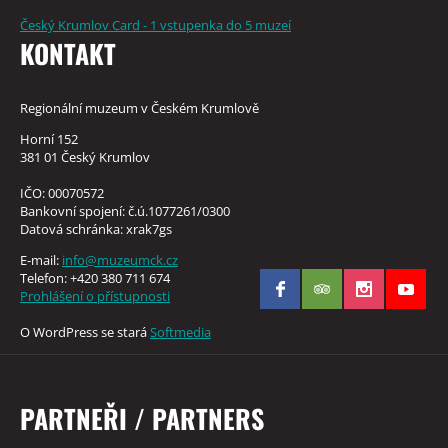
Český Krumlov Card - 1 vstupenka do 5 muzeí
KONTAKT
Regionální muzeum v Českém Krumlově
Horní 152
381 01 Český Krumlov
IČO: 00070572
Bankovní spojení: č.ú.1077261/0300
Datová schránka: xrak7gs
E-mail:
info@muzeumck.cz
Telefon: +420 380 711 674
Prohlášení o přístupnosti
O WordPress se stará
Softmedia
PARTNEŘI / PARTNERS