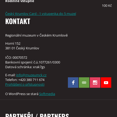
Rodinné vstupné
100 Kč
Český Krumlov Card - 1 vstupenka do 5 muzeí
KONTAKT
Regionální muzeum v Českém Krumlově
Horní 152
381 01 Český Krumlov
IČO: 00070572
Bankovní spojení: č.ú.1077261/0300
Datová schránka: xrak7gs
E-mail:
info@muzeumck.cz
Telefon: +420 380 711 674
Prohlášení o přístupnosti
O WordPress se stará
Softmedia
PARTNEŘI / PARTNERS