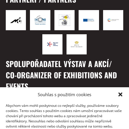
SPOLUPOŘADATEL VÝSTAV A AKCÍ/
CO-ORGANIZER OF EXHIBITIONS AND
EVENTS
Souhlas s použitím cookies
Abychom vám mohli poskytnout co nejlepší služby, používáme soubory
cookies. Tento souhlas s použitím cookies nám umožní zpracovávat vaše
chování při procházení tohoto webu a zpracovávat jedinečné
identifikátory. Nesouhlas nebo odvolání souhlasu může nepříznivě
ovlivnit některé vlastnosti nebo služby poskytované na tomto webu.