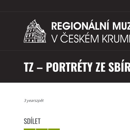
TZ – PORTRÉTY ZE SBÍ
3 yearszpět
SDÍLET