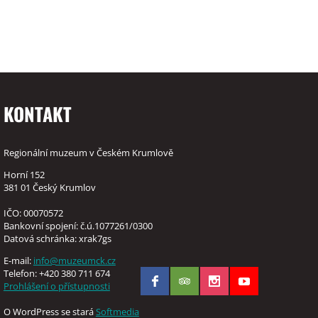
KONTAKT
Regionální muzeum v Českém Krumlově
Horní 152
381 01 Český Krumlov
IČO: 00070572
Bankovní spojení: č.ú.1077261/0300
Datová schránka: xrak7gs
E-mail:
info@muzeumck.cz
Telefon: +420 380 711 674
Prohlášení o přístupnosti
O WordPress se stará
Softmedia