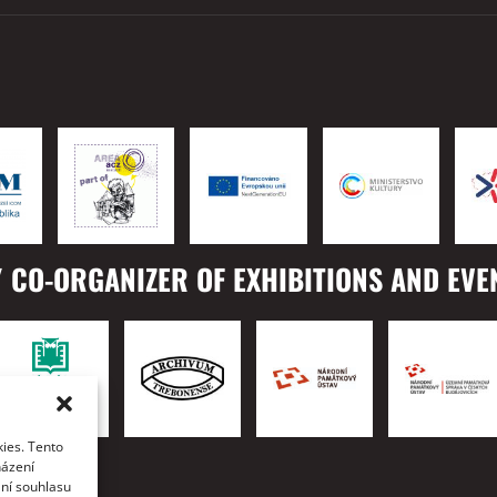
 CO-ORGANIZER OF EXHIBITIONS AND EVE
ies. Tento
TO
házení
ání souhlasu