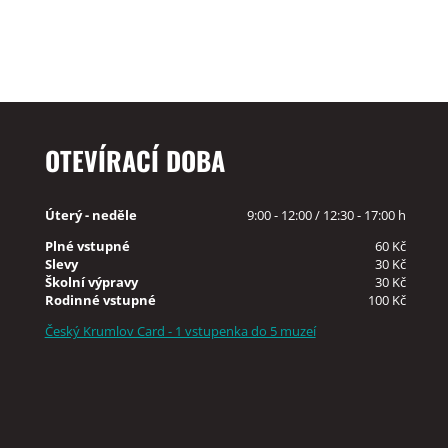
OTEVÍRACÍ DOBA
Úterý - neděle
9:00 - 12:00 / 12:30 - 17:00 h
Plné vstupné
60 Kč
Slevy
30 Kč
Školní výpravy
30 Kč
Rodinné vstupné
100 Kč
Český Krumlov Card - 1 vstupenka do 5 muzeí