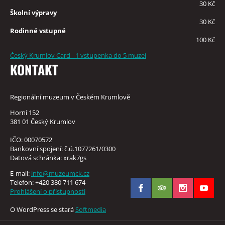
30 Kč
Školní výpravy
30 Kč
Rodinné vstupné
100 Kč
Český Krumlov Card - 1 vstupenka do 5 muzeí
KONTAKT
Regionální muzeum v Českém Krumlově
Horní 152
381 01 Český Krumlov
IČO: 00070572
Bankovní spojení: č.ú.1077261/0300
Datová schránka: xrak7gs
E-mail:
info@muzeumck.cz
Telefon: +420 380 711 674
Prohlášení o přístupnosti
O WordPress se stará
Softmedia