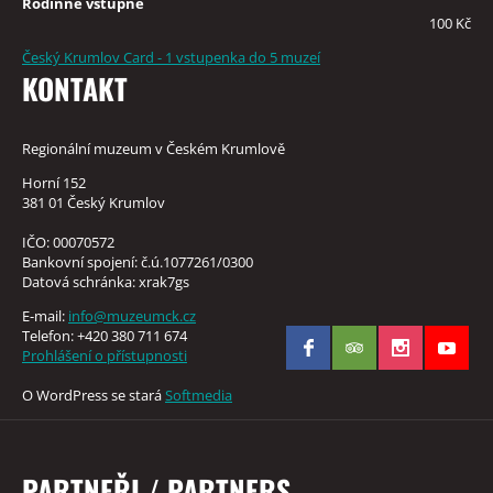
Rodinné vstupné
100 Kč
Český Krumlov Card - 1 vstupenka do 5 muzeí
KONTAKT
Regionální muzeum v Českém Krumlově
Horní 152
381 01 Český Krumlov
IČO: 00070572
Bankovní spojení: č.ú.1077261/0300
Datová schránka: xrak7gs
E-mail:
info@muzeumck.cz
Telefon: +420 380 711 674
Prohlášení o přístupnosti
O WordPress se stará
Softmedia
PARTNEŘI / PARTNERS