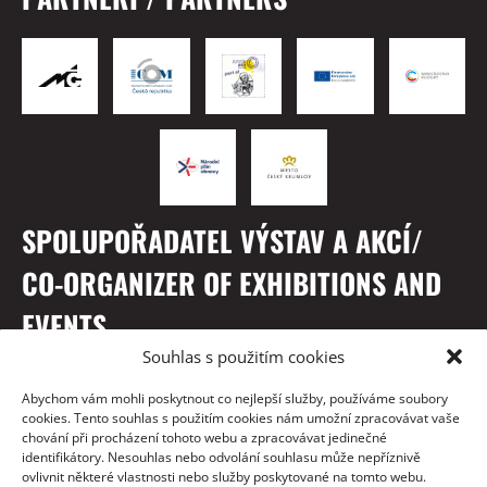
SPOLUPOŘADATEL VÝSTAV A AKCÍ/
CO-ORGANIZER OF EXHIBITIONS AND
EVENTS
Souhlas s použitím cookies
Abychom vám mohli poskytnout co nejlepší služby, používáme soubory
cookies. Tento souhlas s použitím cookies nám umožní zpracovávat vaše
chování při procházení tohoto webu a zpracovávat jedinečné
identifikátory. Nesouhlas nebo odvolání souhlasu může nepříznivě
ovlivnit některé vlastnosti nebo služby poskytované na tomto webu.