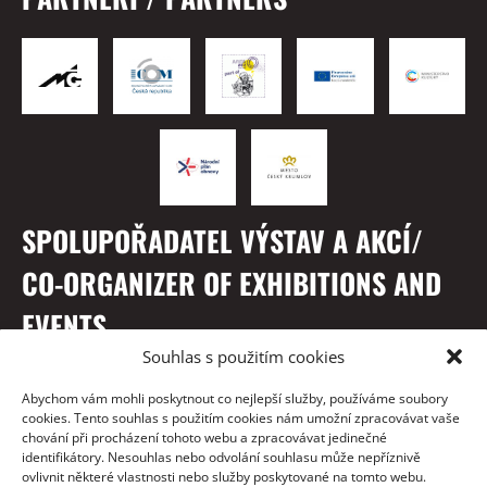
SPOLUPOŘADATEL VÝSTAV A AKCÍ/
CO-ORGANIZER OF EXHIBITIONS AND
EVENTS
Souhlas s použitím cookies
Abychom vám mohli poskytnout co nejlepší služby, používáme soubory
cookies. Tento souhlas s použitím cookies nám umožní zpracovávat vaše
chování při procházení tohoto webu a zpracovávat jedinečné
identifikátory. Nesouhlas nebo odvolání souhlasu může nepříznivě
ovlivnit některé vlastnosti nebo služby poskytované na tomto webu.