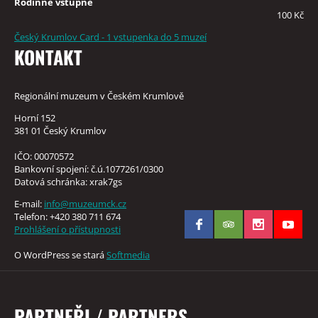
Rodinné vstupné
100 Kč
Český Krumlov Card - 1 vstupenka do 5 muzeí
KONTAKT
Regionální muzeum v Českém Krumlově
Horní 152
381 01 Český Krumlov
IČO: 00070572
Bankovní spojení: č.ú.1077261/0300
Datová schránka: xrak7gs
E-mail:
info@muzeumck.cz
Telefon: +420 380 711 674
Prohlášení o přístupnosti
O WordPress se stará
Softmedia
PARTNEŘI / PARTNERS