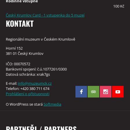
Rodinné vstupné
100 Kč
Český Krumlov Card - 1 vstupenka do 5 muzeí
KONTAKT
Regionální muzeum v Českém Krumlově
Horní 152
381 01 Český Krumlov
IČO: 00070572
Bankovní spojení: č.ú.1077261/0300
Datová schránka: xrak7gs
E-mail:
info@muzeumck.cz
Telefon: +420 380 711 674
Prohlášení o přístupnosti
O WordPress se stará
Softmedia
PARTNEŘI / PARTNERS