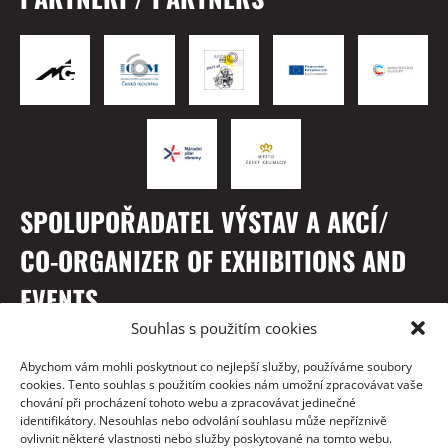
SPOLUPOŘADATEL VÝSTAV A AKCÍ/
CO-ORGANIZER OF EXHIBITIONS AND
EVENTS
Souhlas s použitím cookies
Abychom vám mohli poskytnout co nejlepší služby, používáme soubory
cookies. Tento souhlas s použitím cookies nám umožní zpracovávat vaše
chování při procházení tohoto webu a zpracovávat jedinečné
identifikátory. Nesouhlas nebo odvolání souhlasu může nepříznivě
ovlivnit některé vlastnosti nebo služby poskytované na tomto webu.