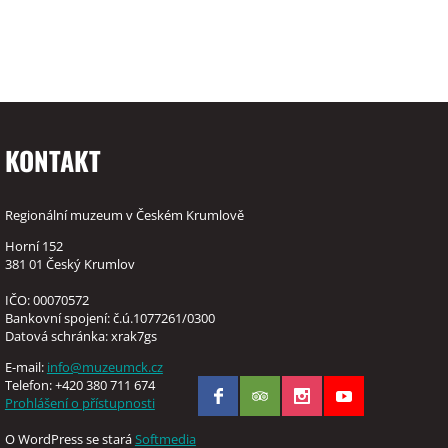
KONTAKT
Regionální muzeum v Českém Krumlově
Horní 152
381 01 Český Krumlov
IČO: 00070572
Bankovní spojení: č.ú.1077261/0300
Datová schránka: xrak7gs
E-mail:
info@muzeumck.cz
Telefon: +420 380 711 674
Prohlášení o přístupnosti
O WordPress se stará
Softmedia