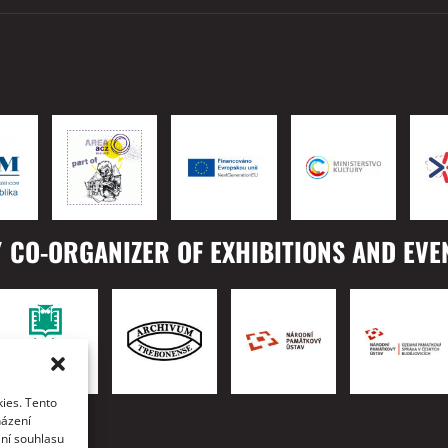
 CO-ORGANIZER OF EXHIBITIONS AND EVE
ies. Tento
TO
házení
ání souhlasu