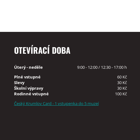
OTEVÍRACÍ DOBA
Úterý - neděle
9:00 - 12:00 / 12:30 - 17:00 h
Plné vstupné
60 Kč
Slevy
30 Kč
Školní výpravy
30 Kč
Rodinné vstupné
100 Kč
Český Krumlov Card - 1 vstupenka do 5 muzeí