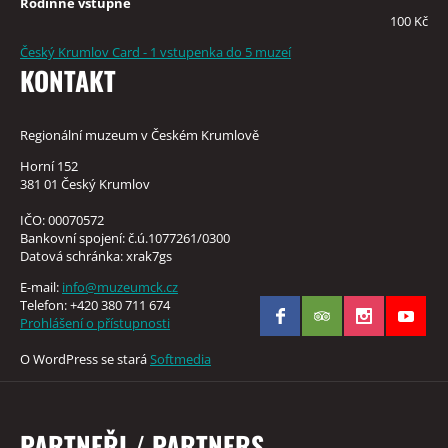
Rodinné vstupné
100 Kč
Český Krumlov Card - 1 vstupenka do 5 muzeí
KONTAKT
Regionální muzeum v Českém Krumlově
Horní 152
381 01 Český Krumlov
IČO: 00070572
Bankovní spojení: č.ú.1077261/0300
Datová schránka: xrak7gs
E-mail:
info@muzeumck.cz
Telefon: +420 380 711 674
Prohlášení o přístupnosti
O WordPress se stará
Softmedia
PARTNEŘI / PARTNERS