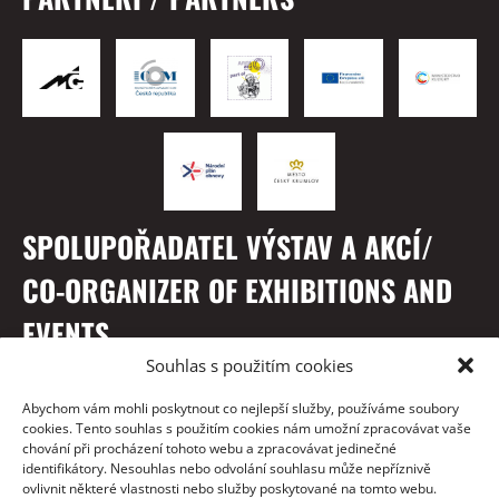
SPOLUPOŘADATEL VÝSTAV A AKCÍ/
CO-ORGANIZER OF EXHIBITIONS AND
EVENTS
Souhlas s použitím cookies
Abychom vám mohli poskytnout co nejlepší služby, používáme soubory
cookies. Tento souhlas s použitím cookies nám umožní zpracovávat vaše
chování při procházení tohoto webu a zpracovávat jedinečné
identifikátory. Nesouhlas nebo odvolání souhlasu může nepříznivě
ovlivnit některé vlastnosti nebo služby poskytované na tomto webu.