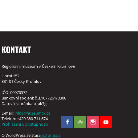
KONTAKT
Regionální muzeum v Českém Krumlově
Horní 152
381 01 Český Krumlov
IČO: 00070572
Bankovní spojení: č.ú.1077261/0300
Datová schránka: xrak7gs
E-mail:
info@muzeumck.cz
Telefon: +420 380 711 674
Prohlášení o přístupnosti
O WordPress se stará
Softmedia