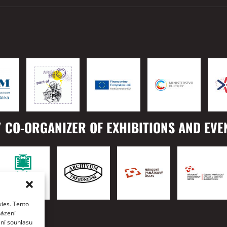
 CO-ORGANIZER OF EXHIBITIONS AND EVE
ies. Tento
TO
házení
ání souhlasu