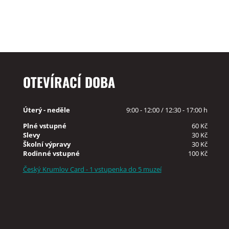
OTEVÍRACÍ DOBA
Úterý - neděle
9:00 - 12:00 / 12:30 - 17:00 h
Plné vstupné
60 Kč
Slevy
30 Kč
Školní výpravy
30 Kč
Rodinné vstupné
100 Kč
Český Krumlov Card - 1 vstupenka do 5 muzeí