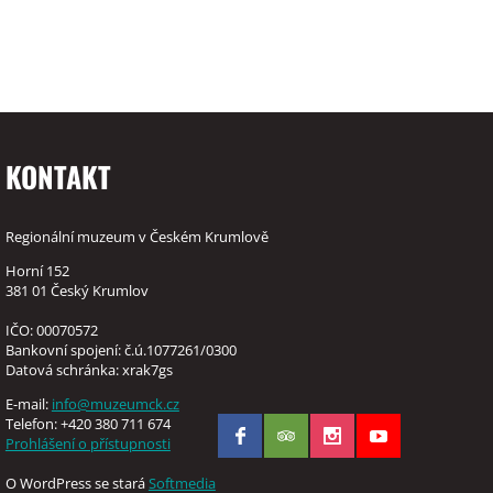
KONTAKT
Regionální muzeum v Českém Krumlově
Horní 152
381 01 Český Krumlov
IČO: 00070572
Bankovní spojení: č.ú.1077261/0300
Datová schránka: xrak7gs
E-mail:
info@muzeumck.cz
Telefon: +420 380 711 674
Prohlášení o přístupnosti
O WordPress se stará
Softmedia