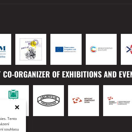
 CO-ORGANIZER OF EXHIBITIONS AND EVE
ies. Tento
TO
házení
ání souhlasu