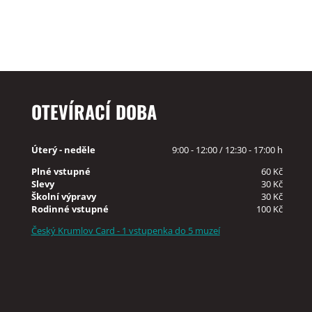
OTEVÍRACÍ DOBA
Úterý - neděle
9:00 - 12:00 / 12:30 - 17:00 h
Plné vstupné
60 Kč
Slevy
30 Kč
Školní výpravy
30 Kč
Rodinné vstupné
100 Kč
Český Krumlov Card - 1 vstupenka do 5 muzeí