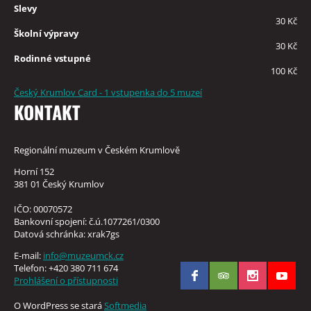
Slevy
30 Kč
Školní výpravy
30 Kč
Rodinné vstupné
100 Kč
Český Krumlov Card - 1 vstupenka do 5 muzeí
KONTAKT
Regionální muzeum v Českém Krumlově
Horní 152
381 01 Český Krumlov
IČO: 00070572
Bankovní spojení: č.ú.1077261/0300
Datová schránka: xrak7gs
E-mail:
info@muzeumck.cz
Telefon: +420 380 711 674
Prohlášení o přístupnosti
O WordPress se stará
Softmedia