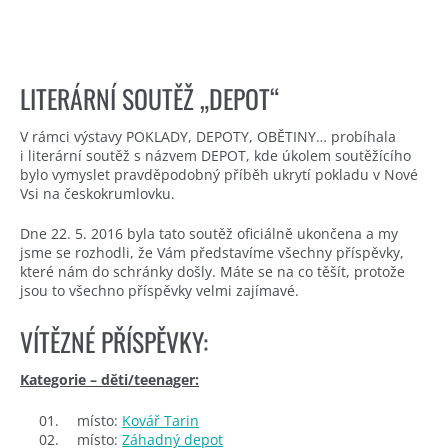
LITERÁRNÍ SOUTĚŽ „DEPOT“
V rámci výstavy POKLADY, DEPOTY, OBĚTINY… probíhala
i literární soutěž s názvem DEPOT, kde úkolem soutěžícího
bylo vymyslet pravděpodobný příběh ukrytí pokladu v Nové
Vsi na českokrumlovku.
Dne 22. 5. 2016 byla tato soutěž oficiálně ukončena a my
jsme se rozhodli, že Vám představíme všechny příspěvky,
které nám do schránky došly. Máte se na co těšít, protože
jsou to všechno příspěvky velmi zajímavé.
VÍTĚZNÉ PŘÍSPĚVKY:
Kategorie – děti/teenager:
místo:
Kovář Tarin
místo:
Záhadný depot