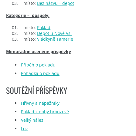
místo:
Bez názvu – depot
Kategorie – dospělý:
místo:
Poklad
místo:
Depot u Nové Vsi
místo:
Vládkyně Tamerie
Mimořádné oceněné příspěvky
Příběh o pokladu
Pohádka o pokladu
SOUTĚŽNÍ PŘÍSPĚVKY
Hřivny a nápažníky
Poklad z doby bronzové
Velký nález
Lov