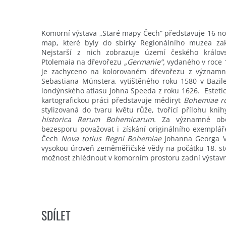
Komorní výstava „Staré mapy Čech“ představuje 16 no
map, které byly do sbírky Regionálního muzea za
Nejstarší z nich zobrazuje území českého králov
Ptolemaia na dřevořezu
„Germanie“,
vydaného v roce 
je zachyceno na kolorovaném dřevořezu z význam
Sebastiana Münstera, vytištěného roku 1580 v Bazil
londýnského atlasu Johna Speeda z roku 1626. Este
kartografickou práci představuje mědiryt
Bohemiae r
stylizovaná do tvaru květu růže, tvořící přílohu kni
historica Rerum Bohemicarum.
Za významné oboh
bezesporu považovat i získání originálního exempl
Čech
Nova totius Regni Bohemiae
Johanna Georga Vo
vysokou úroveň zeměměřičské vědy na počátku 18. stol
možnost zhlédnout v komorním prostoru zadní výstav
SDÍLET