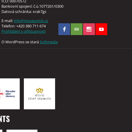
IČO: 00070572
Bankovní spojení: č.ú.1077261/0300
Datová schránka: xrak7gs
E-mail:
info@muzeumck.cz
Telefon: +420 380 711 674
Prohlášení o přístupnosti
O WordPress se stará
Softmedia
NTS