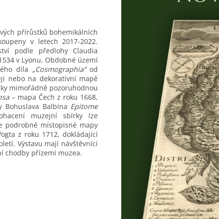
vých přírůstků bohemikálních
koupeny v letech 2017-2022.
ství podle předlohy Claudia
1534 v Lyonu. Obdobné území
ného díla
„Cosmographia“
od
eji nebo na dekorativní mapě
ticky mimořádně pozoruhodnou
osa
– mapa Čech z roku 1668,
hy Bohuslava Balbína
Epitome
acení muzejní sbírky lze
áře podrobné místopisné mapy
gta z roku 1712, dokládající
etí. Výstavu mají návštěvníci
ní chodby přízemí muzea.