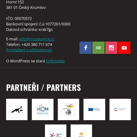
Horní 152
381 01 Český Krumlov
IČO: 00070572
Bankovní spojení: č.ú.1077261/0300
Datová schránka: xrak7gs
E-mail:
info@muzeumck.cz
Telefon: +420 380 711 674
Prohlášení o přístupnosti
O WordPress se stará
Softmedia
PARTNEŘI / PARTNERS