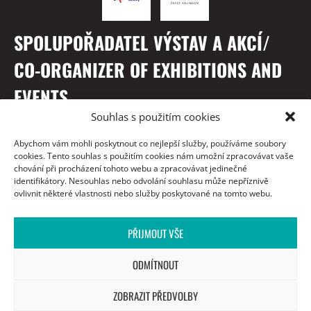
SPOLUPOŘADATEL VÝSTAV A AKCÍ/
CO-ORGANIZER OF EXHIBITIONS AND
EVENTS
Souhlas s použitím cookies
Abychom vám mohli poskytnout co nejlepší služby, používáme soubory
cookies. Tento souhlas s použitím cookies nám umožní zpracovávat vaše
chování při procházení tohoto webu a zpracovávat jedinečné
identifikátory. Nesouhlas nebo odvolání souhlasu může nepříznivě
ovlivnit některé vlastnosti nebo služby poskytované na tomto webu.
PŘIJMOUT VŠE
S PODĚKOVÁNÍM / WITH THANKS TO
ODMÍTNOUT
ZOBRAZIT PŘEDVOLBY